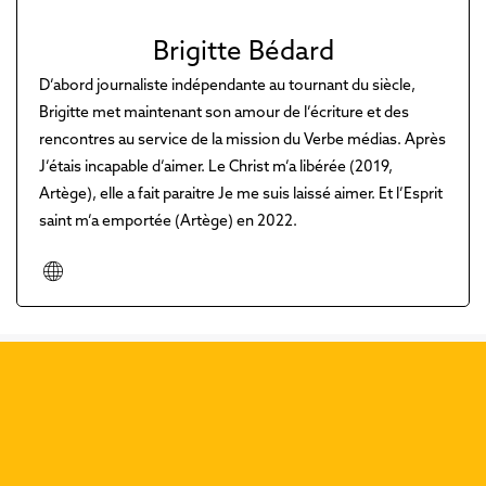
Brigitte Bédard
D’abord journaliste indépendante au tournant du siècle,
Brigitte met maintenant son amour de l’écriture et des
rencontres au service de la mission du Verbe médias. Après
J’étais incapable d’aimer. Le Christ m’a libérée (2019,
Artège), elle a fait paraitre Je me suis laissé aimer. Et l’Esprit
saint m’a emportée (Artège) en 2022.
Découvrez nos dernières
publications :
Précéd
Suiva
Que dit Rédemptions de la