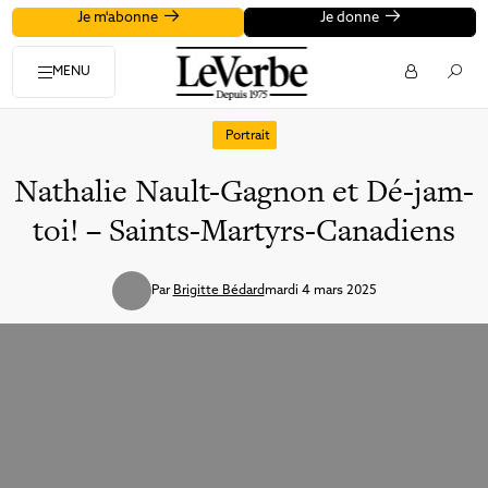
Je m'abonne
Je donne
MENU
Portrait
Nathalie Nault-Gagnon et Dé-jam-
toi! – Saints-Martyrs-Canadiens
Par
Brigitte Bédard
mardi 4 mars 2025