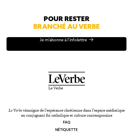
POUR RESTER
BRANCHÉ AU VERBE
Je m’abonne à l’infolettre
Le Verbe
Le Verbe
témoigne de l’espérance chrétienne dans l’espace médiatique
en conjuguant foi catholique et culture contemporaine
FAQ
NÉTIQUETTE