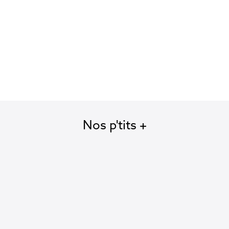
Révélation
Brève
Nos p'tits +