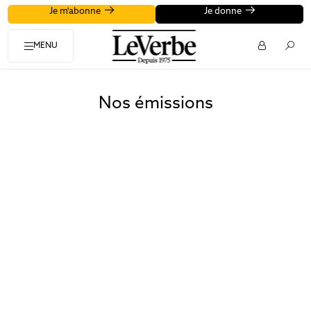
Je m'abonne
Je donne
MENU
Nos émissions
On n’est pas du
Les