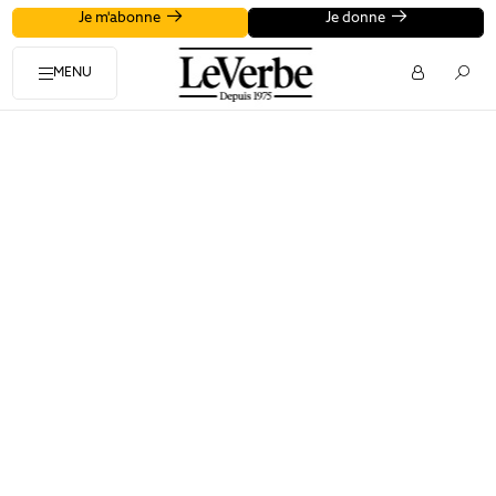
Je m'abonne
Je donne
MENU
1975
Paul Bouchard lance
Esprit Vivant
à Montréal. La
publication est distribuée gratuitement grâce aux
dons.