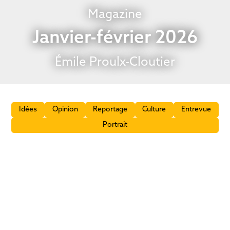
Magazine
Janvier-février 2026
Émile Proulx-Cloutier
Idées
Opinion
Reportage
Culture
Entrevue
Portrait