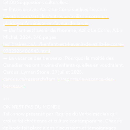
54:00 Suggestions culturelles:
➡️ Entrevue avec Aziliz Le Corre sur leverbe.com
leverbe.com/articles/entrevue/aziliz-le-corre-un-
plaidoyer-feministe-en-faveur-de-la-vie
➡️ L’enfant est l’avenir de l’homme, Aziliz Le Corre, Albin
Michel, 2024, 248 pages.
leslibraires.ca/…/l-enfant-est-l-avenir-de-aziliz-le-corre-
9782226486943.html
➡️ La vacance des berceaux: Pourquoi la moitié des
Canadiennes ont moins d’enfants qu’elles en voudraient,
Cardus, Lyman Stone, 29 juillet 2025.
cardus.ca/research/family/reports/la-vacance-des-
berceaux/
***
ON N'EST PAS DU MONDE
Talk-show présenté par l’équipe du Verbe médias qui
croise foi chrétienne et culture contemporaine. Chaque
épisode fait place à des discussions et témoignages