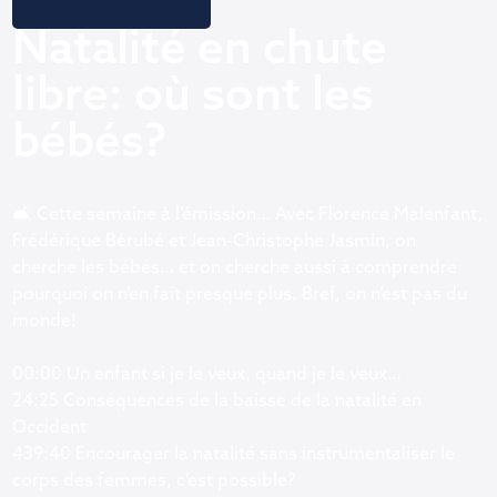
Natalité en chute
libre: où sont les
bébés?
🛋️ Cette semaine à l’émission… Avec Florence Malenfant,
Frédérique Bérubé et Jean-Christophe Jasmin, on
cherche les bébés… et on cherche aussi à comprendre
pourquoi on n’en fait presque plus. Bref, on n’est pas du
monde!
00:00 Un enfant si je le veux, quand je le veux…
24:25 Conséquences de la baisse de la natalité en
Occident
439:40 Encourager la natalité sans instrumentaliser le
corps des femmes, c’est possible?