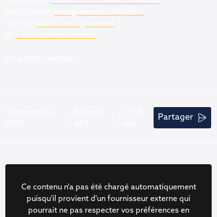
FACEBOOK:
facebook.com/leverbemedias
INSTAGRAM:
instagram.com/le.verbe/
TIKTOK:
tiktok.com/@le.verbe
X:
x.com/LeVerbemedias
© Le Verbe médias
16 novembre
Épisode
58
Partager
2025
403
min
Ce contenu n'a pas été chargé automatiquement
puisqu'il provient d'un fournisseur externe qui
pourrait ne pas respecter vos préférences en