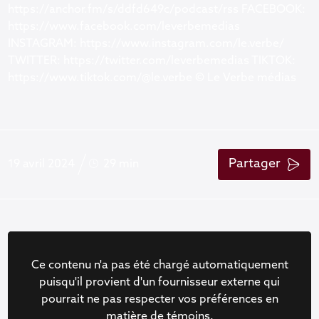
https://anchor.fm/s/ddfd649c/podcast/rss FACEBOOK:
https://www.facebook.com/leverbemedias
INSTAGRAM: https://www.instagram.com/le.verbe/
TWITTER: https://twitter.com/leverbemedias TIKTOK:
https://www.tiktok.com/@le.verbe © Le Verbe médias
Partager
19 avril 2024
29 min
Ce contenu n'a pas été chargé automatiquement
puisqu'il provient d'un fournisseur externe qui
pourrait ne pas respecter vos préférences en
matière de témoins.