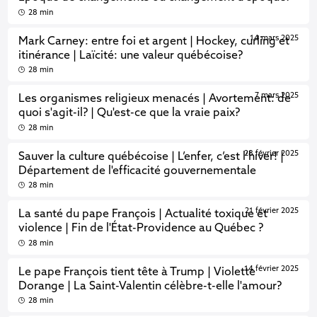
28 min
14 mars 2025
Mark Carney: entre foi et argent | Hockey, curling et
itinérance | Laïcité: une valeur québécoise?
28 min
7 mars 2025
Les organismes religieux menacés | Avortement: de
quoi s'agit-il? | Qu'est-ce que la vraie paix?
28 min
28 février 2025
Sauver la culture québécoise | L’enfer, c’est l’hiver! |
Département de l'efficacité gouvernementale
28 min
21 février 2025
La santé du pape François | Actualité toxique et
violence | Fin de l'État-Providence au Québec ?
28 min
14 février 2025
Le pape François tient tête à Trump | Violette
Dorange | La Saint-Valentin célèbre-t-elle l'amour?
28 min