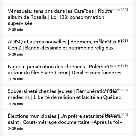
21 novembre 2025
Vénézuela: tensions dans les Caraïbes | Nouvel
album de Rosalía | Loi 103: consommation
supervisée
28 min
14 novembre 2025
ADISQ et autres nouvelles | Boomers, milléniaux et
Gen Z | Bande-dessinée et patrimoine religieux
28 min
7 novembre 2025
Nigéria: persécution des chrétiens | Polémique
autour du film Sacré-Cœur | Deuil et rites funèbres
28 min
31 octobre 2025
Souveraineté chez les jeunes | Rémunération des
médecins | Liberté de religion et laïcité au Québec
28 min
24 octobre 2025
Élections municipales | Un prêtre sataniste devenu
saint | Court-métrage documentaire «Après la foi»
28 min