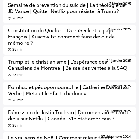
7 février 2025
Semaine de prévention du suicide | La théologie de
JD Vance | Quitter Netflix pour résister à Trump?
28 min
31 janvier 2025
Constitution du Québec | DeepSeek et le pape
François | Auschwitz: comment faire devoir de
mémoire ?
28 min
24 janvier 2025
Trump et le christianisme | L'espérance des
Canadiens de Montréal | Baisse des ventes à la SAQ
28 min
17 janvier 2025
Pornhub et pédopornographie | Catherine Dorion au
Verbe | Meta et le «fact-checking»
28 min
10 janvier 2025
Démission de Justin Trudeau | Documentaire « Don't
die » sur Netflix | Canada, 51e État américain ?
28 min
27 décembre 2024
Le vrai sens de Noël | Comment mieux fêter |