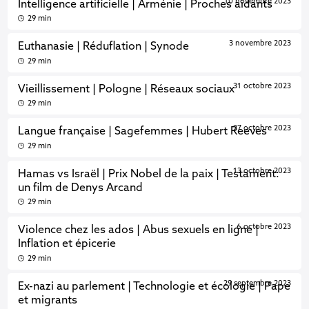
10 novembre 2023
Intelligence artificielle | Arménie | Proches aidants
29 min
3 novembre 2023
Euthanasie | Réduflation | Synode
29 min
31 octobre 2023
Vieillissement | Pologne | Réseaux sociaux
29 min
27 octobre 2023
Langue française | Sagefemmes | Hubert Reeves
29 min
13 octobre 2023
Hamas vs Israël | Prix Nobel de la paix | Testament:
un film de Denys Arcand
29 min
6 octobre 2023
Violence chez les ados | Abus sexuels en ligne |
Inflation et épicerie
29 min
29 septembre 2023
Ex-nazi au parlement | Technologie et écologie | Pape
et migrants