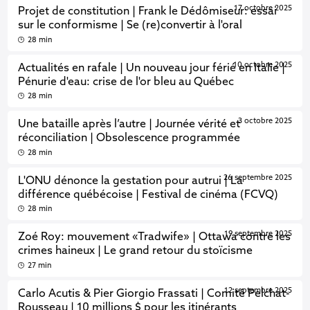
17 octobre 2025
Projet de constitution | Frank le Dédômiseur: essai
sur le conformisme | Se (re)convertir à l'oral
28 min
10 octobre 2025
Actualités en rafale | Un nouveau jour férié en Italie |
Pénurie d'eau: crise de l'or bleu au Québec
28 min
3 octobre 2025
Une bataille après l’autre | Journée vérité et
réconciliation | Obsolescence programmée
28 min
26 septembre 2025
L'ONU dénonce la gestation pour autrui | La
différence québécoise | Festival de cinéma (FCVQ)
28 min
19 septembre 2025
Zoé Roy: mouvement «Tradwife» | Ottawa contre les
crimes haineux | Le grand retour du stoïcisme
27 min
12 septembre 2025
Carlo Acutis & Pier Giorgio Frassati | Comité Pelchat-
Rousseau | 10 millions $ pour les itinérants