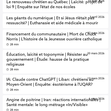
10 avril 2026
Le renouveau chrétien au Québec | Laïcité: projet de
loi 9 | Enquête sur l'état de nos écoles
3 avril 2026
Les géants du numérique | Et si Jésus n'était pas
ressuscité? | Euthanasie et aide médicale à mourir
27 mars 2026
Financement du communautaire | Mort de Chuck
Norris | L'histoire de la Jeunesse ouvrière catholique
28 min
20 mars 2026
Éducation, laïcité et toponymie | Résister au
gouvernement | Étude: hausse de la pratique
religieuse
28 min
13 mars 2026
IA: Claude contre ChatGPT | Liban: chrétiens au
Moyen-Orient | Enquête: ésotérisme à l'UQAR?
28 min
6 mars 2026
Angine de poitrine | Iran: réactions internationales |
Santé mentale: le long-métrage «In/Visible»
28 min