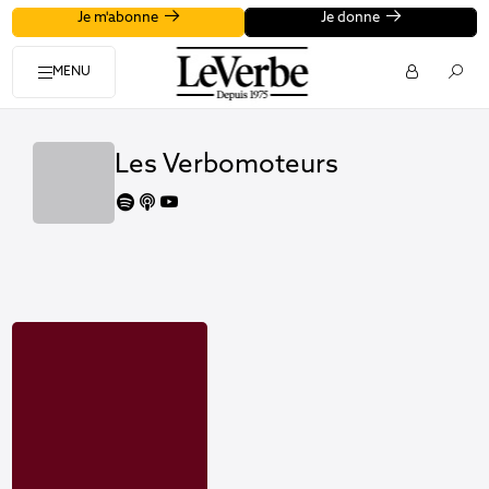
Je m'abonne
Je donne
MENU
Les Verbomoteurs
spotify
apple
youtube