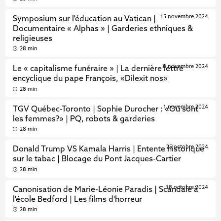
15 novembre 2024
Symposium sur l'éducation au Vatican |
Documentaire « Alphas » | Garderies ethniques &
religieuses
28 min
8 novembre 2024
Le « capitalisme funéraire » | La dernière lettre
encyclique du pape François, «Dilexit nos»
28 min
1 novembre 2024
TGV Québec-Toronto | Sophie Durocher : «Où sont
les femmes?» | PQ, robots & garderies
28 min
25 octobre 2024
Donald Trump VS Kamala Harris | Entente historique
sur le tabac | Blocage du Pont Jacques-Cartier
28 min
18 octobre 2024
Canonisation de Marie-Léonie Paradis | Scandale à
l'école Bedford | Les films d'horreur
28 min