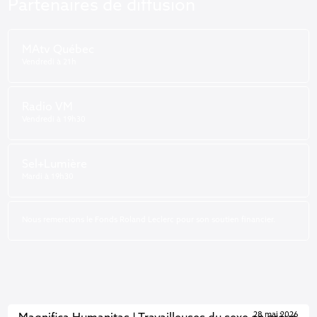
Partenaires de diffusion
MAtv Québec
Vendredi à 21h
Radio VM
Vendredi à 19h30
Sel+Lumière
Mardi à 19h30
Nous remercions le Fonds Roland Leclerc pour son soutien financier.
28 mai 2026