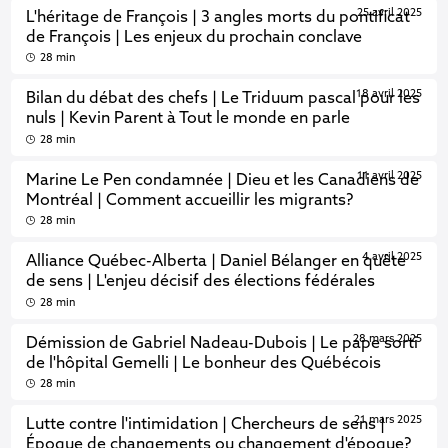
25 avril 2025
L'héritage de François | 3 angles morts du pontificat
de François | Les enjeux du prochain conclave
28 min
18 avril 2025
Bilan du débat des chefs | Le Triduum pascal pour les
nuls | Kevin Parent à Tout le monde en parle
28 min
11 avril 2025
Marine Le Pen condamnée | Dieu et les Canadiens de
Montréal | Comment accueillir les migrants?
28 min
4 avril 2025
Alliance Québec-Alberta | Daniel Bélanger en quête
de sens | L'enjeu décisif des élections fédérales
28 min
28 mars 2025
Démission de Gabriel Nadeau-Dubois | Le pape sorti
de l'hôpital Gemelli | Le bonheur des Québécois
28 min
21 mars 2025
Lutte contre l'intimidation | Chercheurs de sens |
Époque de changements ou changement d'époque?