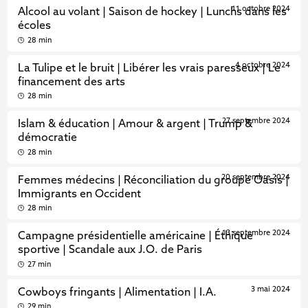
11 octobre 2024
Alcool au volant | Saison de hockey | Lunchs dans les
écoles
28 min
4 octobre 2024
La Tulipe et le bruit | Libérer les vrais paresseux | Le
financement des arts
28 min
27 septembre 2024
Islam & éducation | Amour & argent | Trump &
démocratie
28 min
20 septembre 2024
Femmes médecins | Réconciliation du groupe Oasis |
Immigrants en Occident
28 min
13 septembre 2024
Campagne présidentielle américaine | Éthique
sportive | Scandale aux J.O. de Paris
27 min
3 mai 2024
Cowboys fringants | Alimentation | I.A.
29 min