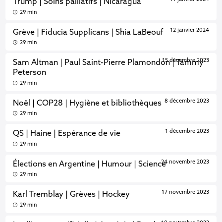
Trump | Soins palliatifs | Nicaragua
29 min
12 janvier 2024
Grève | Fiducia Supplicans | Shia LaBeouf
29 min
15 décembre 2023
Sam Altman | Paul Saint-Pierre Plamondon | Tammy
Peterson
29 min
8 décembre 2023
Noël | COP28 | Hygiène et bibliothèques
29 min
1 décembre 2023
QS | Haine | Espérance de vie
29 min
24 novembre 2023
Élections en Argentine | Humour | Science
29 min
17 novembre 2023
Karl Tremblay | Grèves | Hockey
29 min