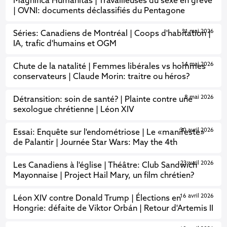
Magnifica Humanitas | Travailleuses du sexe en grève
| OVNI: documents déclassifiés du Pentagone
21 mai 2026
Séries: Canadiens de Montréal | Coops d'habitation |
IA, trafic d'humains et OGM
14 mai 2026
Chute de la natalité | Femmes libérales vs hommes
conservateurs | Claude Morin: traitre ou héros?
8 mai 2026
Détransition: soin de santé? | Plainte contre une
sexologue chrétienne | Léon XIV
30 avril 2026
Essai: Enquête sur l'endométriose | Le «manifeste»
de Palantir | Journée Star Wars: May the 4th
23 avril 2026
Les Canadiens à l'église | Théâtre: Club Sandwich
Mayonnaise | Project Hail Mary, un film chrétien?
16 avril 2026
Léon XIV contre Donald Trump | Élections en
Hongrie: défaite de Viktor Orbán | Retour d'Artemis II