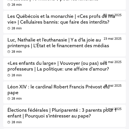
28 min
30 mai 2025
Les Québécois et la monarchie | «Ces profs de ma
vie» | Cellulaires bannis: que faire des interdits?
28 min
23 mai 2025
Luc, Nathalie et l’euthanasie | Y a d'la joie au
printemps | L’État et le financement des médias
28 min
16 mai 2025
«Les enfants du large» | Vouvoyer (ou pas) ses
professeurs | La politique: une affaire d'amour?
28 min
8 mai 2025
Léon XIV : le cardinal Robert Francis Prévost élu
pape
28 min
2 mai 2025
Élections fédérales | Pluriparenté : 3 parents pour 1
enfant | Pourquoi s'intéresser au pape?
28 min