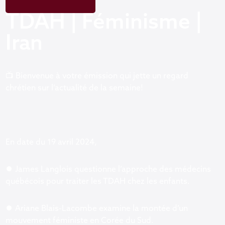
TDAH | Féminisme |
Iran
📺 Bienvenue à votre émission qui jette un regard
chrétien sur l’actualité de la semaine!
En date du 19 avril 2024,
⏺ James Langlois questionne l’approche des médecins
québécois pour traiter les TDAH chez les enfants.
⏺ Ariane Blais-Lacombe examine la montée d’un
mouvement féministe en Corée du Sud.