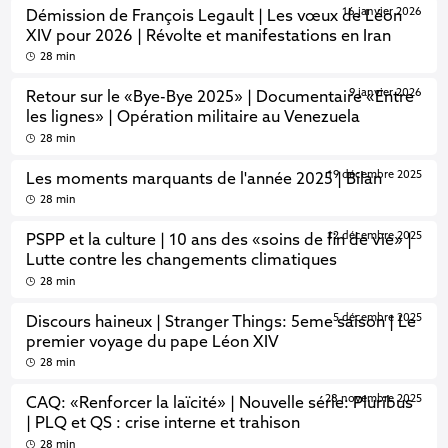
16 janvier 2026
Démission de François Legault | Les vœux de Léon
XIV pour 2026 | Révolte et manifestations en Iran
28 min
9 janvier 2026
Retour sur le «Bye-Bye 2025» | Documentaire «Entre
les lignes» | Opération militaire au Venezuela
28 min
19 décembre 2025
Les moments marquants de l'année 2025 | Bilan
28 min
12 décembre 2025
PSPP et la culture | 10 ans des «soins de fin de vie» |
Lutte contre les changements climatiques
28 min
5 décembre 2025
Discours haineux | Stranger Things: 5eme saison | Le
premier voyage du pape Léon XIV
28 min
28 novembre 2025
CAQ: «Renforcer la laïcité» | Nouvelle série: Pluribus
| PLQ et QS : crise interne et trahison
28 min