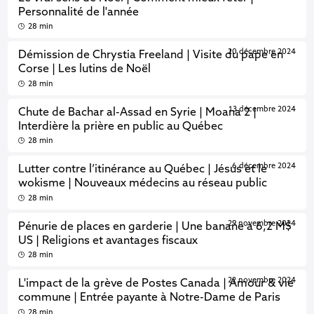
Personnalité de l'année
28 min
20 décembre 2024
Démission de Chrystia Freeland | Visite du pape en
Corse | Les lutins de Noël
28 min
13 décembre 2024
Chute de Bachar al-Assad en Syrie | Moana 2 |
Interdière la prière en public au Québec
28 min
6 décembre 2024
Lutter contre l’itinérance au Québec | Jésus et le
wokisme | Nouveaux médecins au réseau public
28 min
29 novembre 2024
Pénurie de places en garderie | Une banane à 6,2 M$
US | Religions et avantages fiscaux
28 min
22 novembre 2024
L'impact de la grève de Postes Canada | Amour & vie
commune | Entrée payante à Notre-Dame de Paris
28 min