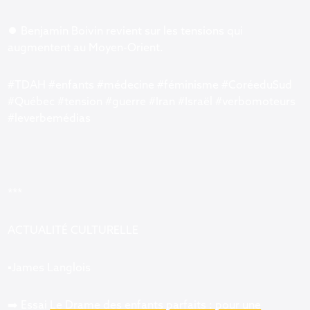
⏺ Benjamin Boivin revient sur les tensions qui
augmentent au Moyen-Orient.
#TDAH #enfants #médecine #féminisme #CoréeduSud
#Québec #tension #guerre #Iran #Israël #verbomoteurs
#leverbemédias
***
ACTUALITÉ CULTURELLE
▪️James Langlois
➡️ Essai
Le Drame des enfants parfaits : pour une