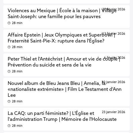
27 février 2026
Violences au Mexique | École à la maison | Village
Saint-Joseph: une famille pour les pauvres
28 min
13 février 2026
Affaire Epstein | Jeux Olympiques et Superbowl |
Fraternité Saint-Pie-X: rupture dans l'Église?
28 min
6 février 2026
Peter Thiel et l'Antéchrist | Amour et vie de couple |
Prévention du suicide et sens de la vie
28 min
30 janvier 2026
Nouvel album de Bleu Jeans Bleu | Amelia, la
«nationaliste extrémiste» | Film Le Testament d'Ann
Lee
28 min
23 janvier 2026
La CAQ: un parti féministe? | L'Église et
l'administration Trump | Mémoire de l'Holocauste
28 min