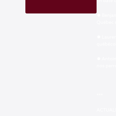
En date 
⏺ Benjam
Québec su
⏺ Lauren
québécoi
⏺ Antoine
nos perr
***
ACTUALI