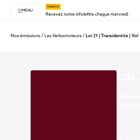
Infolettre
MENU
Recevez notre infolettre chaque mercredi
Nos émissions
Les Verbomoteurs
Loi 21 | Transidentité | Vol
Loi 
📺 Bienve
sur l’act