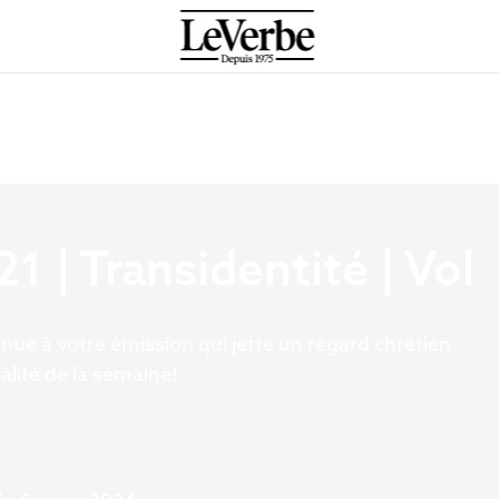
21 | Transidentité | Vol
nue à votre émission qui jette un regard chrétien
ualité de la semaine!