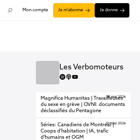
Mon compte
Je m'abonne
Je donne
Les Verbomoteurs
spotify
apple
youtube
28 mai 2026
Magnifica Humanitas | Travailleuses
du sexe en grève | OVNI: documents
déclassifiés du Pentagone
21 mai 2026
Séries: Canadiens de Montréal |
Coops d'habitation | IA, trafic
d'humains et OGM