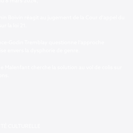
du 8 mars 2024,
in Boivin réagit au jugement de la Cour d’appel du
r la loi 21.
ce-Godin Tremblay questionne l’approche
se envers la dysphorie de genre.
 Malenfant cherche la solution au vol de colis sur
ons.
TÉ CULTURELLE