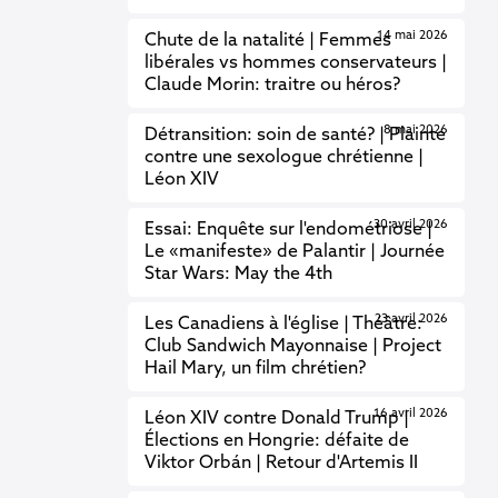
14 mai 2026
Chute de la natalité | Femmes
libérales vs hommes conservateurs |
Claude Morin: traitre ou héros?
8 mai 2026
Détransition: soin de santé? | Plainte
contre une sexologue chrétienne |
Léon XIV
30 avril 2026
Essai: Enquête sur l'endométriose |
Le «manifeste» de Palantir | Journée
Star Wars: May the 4th
23 avril 2026
Les Canadiens à l'église | Théâtre:
Club Sandwich Mayonnaise | Project
Hail Mary, un film chrétien?
16 avril 2026
Léon XIV contre Donald Trump |
Élections en Hongrie: défaite de
Viktor Orbán | Retour d'Artemis II