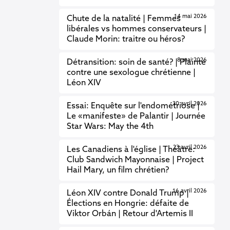
14 mai 2026
Chute de la natalité | Femmes
libérales vs hommes conservateurs |
Claude Morin: traitre ou héros?
8 mai 2026
Détransition: soin de santé? | Plainte
contre une sexologue chrétienne |
Léon XIV
30 avril 2026
Essai: Enquête sur l'endométriose |
Le «manifeste» de Palantir | Journée
Star Wars: May the 4th
23 avril 2026
Les Canadiens à l'église | Théâtre:
Club Sandwich Mayonnaise | Project
Hail Mary, un film chrétien?
16 avril 2026
Léon XIV contre Donald Trump |
Élections en Hongrie: défaite de
Viktor Orbán | Retour d'Artemis II