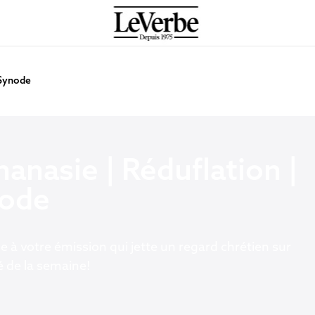
 Synode
hanasie | Réduflation |
ode
 à votre émission qui jette un regard chrétien sur
té de la semaine!