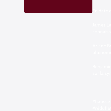
En date 
James La
connaiss
Ariane Be
phénomèn
Benjamin
sur la sy
#hausse
#rédufla