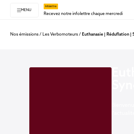
Infolettre
MENU
Recevez notre infolettre chaque mercredi
Nos émissions
Les Verbomoteurs
Euthanasie | Réduflation |
Eut
Syn
Bienvenue
l’actuali