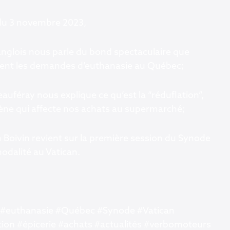
du 3 novembre 2023,
nglois nous parle du bond spectaculaire que
ent les demandes d’euthanasie au Québec;
auféray nous explique ce qu’est la “réduflation”,
e qui affecte nos achats au supermarché;
 Boivin revient sur la première session du Synode
nodalité au Vatican.
 #euthanasie #Québec #Synode #Vatican
tion #épicerie #achats #actualités #verbomoteurs