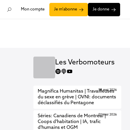
Mon compte
Je m'abonne
Je donne
Les Verbomoteurs
spotify
apple
youtube
28 mai 2026
Magnifica Humanitas | Travailleuses
du sexe en grève | OVNI: documents
déclassifiés du Pentagone
21 mai 2026
Séries: Canadiens de Montréal |
Coops d'habitation | IA, trafic
d'humains et OGM