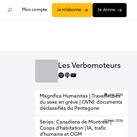
Mon compte
Je m'abonne
Je donne
Les Verbomoteurs
spotify
apple
youtube
28 mai 2026
Magnifica Humanitas | Travailleuses
du sexe en grève | OVNI: documents
déclassifiés du Pentagone
21 mai 2026
Séries: Canadiens de Montréal |
Coops d'habitation | IA, trafic
d'humains et OGM