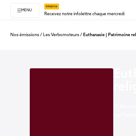
Infolettre
MENU
Recevez notre infolettre chaque mercredi
Nos émissions
Les Verbomoteurs
Euthanasie | Patrimoine rel
Eut
reli
📺 Bienve
sur l’act