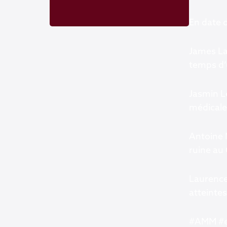
En date d
James La
temps d’
Jasmin Le
médicale
Antoine M
ruine au
Laurence
atteintes
#AMM #eu