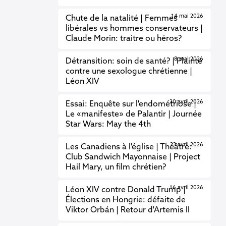
14 mai 2026
Chute de la natalité | Femmes
libérales vs hommes conservateurs |
Claude Morin: traitre ou héros?
8 mai 2026
Détransition: soin de santé? | Plainte
contre une sexologue chrétienne |
Léon XIV
30 avril 2026
Essai: Enquête sur l'endométriose |
Le «manifeste» de Palantir | Journée
Star Wars: May the 4th
23 avril 2026
Les Canadiens à l'église | Théâtre:
Club Sandwich Mayonnaise | Project
Hail Mary, un film chrétien?
16 avril 2026
Léon XIV contre Donald Trump |
Élections en Hongrie: défaite de
Viktor Orbán | Retour d'Artemis II