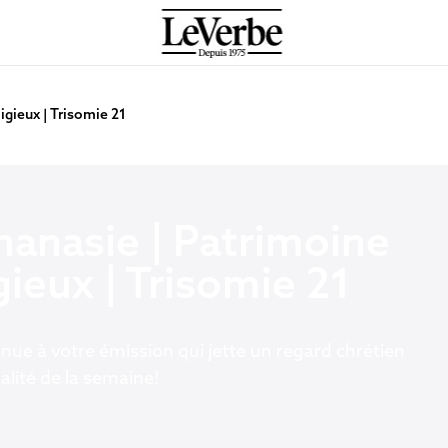
igieux | Trisomie 21
hanasie | Patrimoine
gieux | Trisomie 21
nue à votre émission qui jette un regard chrétien
ualité de la semaine!