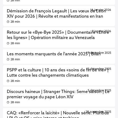
28 min
16 janvier 2026
Démission de François Legault | Les vœux de Léon
XIV pour 2026 | Révolte et manifestations en Iran
28 min
9 janvier 2026
Retour sur le «Bye-Bye 2025» | Documentaire «Entre
les lignes» | Opération militaire au Venezuela
28 min
19 décembre 2025
Les moments marquants de l'année 2025 | Bilan
28 min
12 décembre 2025
PSPP et la culture | 10 ans des «soins de fin de vie» |
Lutte contre les changements climatiques
28 min
5 décembre 2025
Discours haineux | Stranger Things: 5eme saison | Le
premier voyage du pape Léon XIV
28 min
28 novembre 2025
CAQ: «Renforcer la laïcité» | Nouvelle série: Pluribus