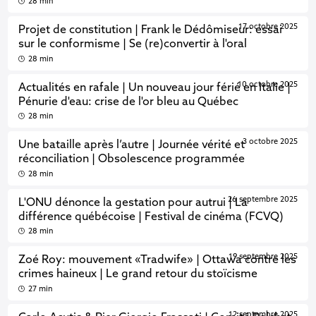
28 min
17 octobre 2025
Projet de constitution | Frank le Dédômiseur: essai
sur le conformisme | Se (re)convertir à l'oral
28 min
10 octobre 2025
Actualités en rafale | Un nouveau jour férié en Italie |
Pénurie d'eau: crise de l'or bleu au Québec
28 min
3 octobre 2025
Une bataille après l’autre | Journée vérité et
réconciliation | Obsolescence programmée
28 min
26 septembre 2025
L'ONU dénonce la gestation pour autrui | La
différence québécoise | Festival de cinéma (FCVQ)
28 min
19 septembre 2025
Zoé Roy: mouvement «Tradwife» | Ottawa contre les
crimes haineux | Le grand retour du stoïcisme
27 min
12 septembre 2025