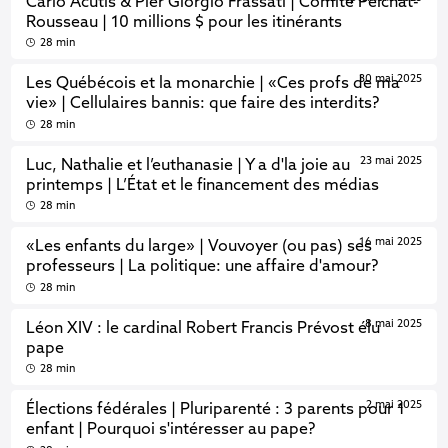
Carlo Acutis & Pier Giorgio Frassati | Comité Pelchat-
Rousseau | 10 millions $ pour les itinérants
28 min
30 mai 2025
Les Québécois et la monarchie | «Ces profs de ma
vie» | Cellulaires bannis: que faire des interdits?
28 min
23 mai 2025
Luc, Nathalie et l’euthanasie | Y a d'la joie au
printemps | L’État et le financement des médias
28 min
16 mai 2025
«Les enfants du large» | Vouvoyer (ou pas) ses
professeurs | La politique: une affaire d'amour?
28 min
8 mai 2025
Léon XIV : le cardinal Robert Francis Prévost élu
pape
28 min
2 mai 2025
Élections fédérales | Pluriparenté : 3 parents pour 1
enfant | Pourquoi s'intéresser au pape?