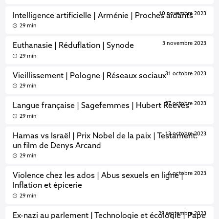
10 novembre 2023
Intelligence artificielle | Arménie | Proches aidants
29 min
3 novembre 2023
Euthanasie | Réduflation | Synode
29 min
31 octobre 2023
Vieillissement | Pologne | Réseaux sociaux
29 min
27 octobre 2023
Langue française | Sagefemmes | Hubert Reeves
29 min
13 octobre 2023
Hamas vs Israël | Prix Nobel de la paix | Testament:
un film de Denys Arcand
29 min
6 octobre 2023
Violence chez les ados | Abus sexuels en ligne |
Inflation et épicerie
29 min
29 septembre 2023
Ex-nazi au parlement | Technologie et écologie | Pape