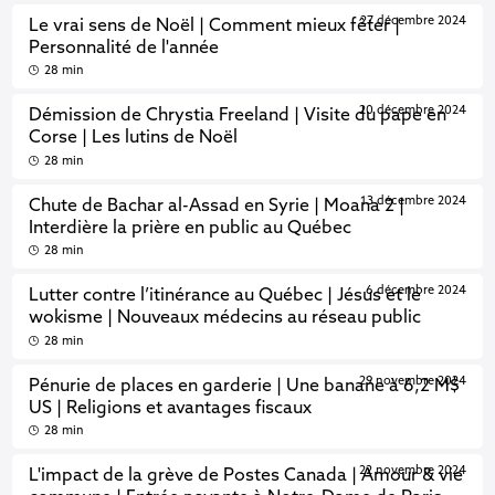
27 décembre 2024
Le vrai sens de Noël | Comment mieux fêter |
Personnalité de l'année
28 min
20 décembre 2024
Démission de Chrystia Freeland | Visite du pape en
Corse | Les lutins de Noël
28 min
13 décembre 2024
Chute de Bachar al-Assad en Syrie | Moana 2 |
Interdière la prière en public au Québec
28 min
6 décembre 2024
Lutter contre l’itinérance au Québec | Jésus et le
wokisme | Nouveaux médecins au réseau public
28 min
29 novembre 2024
Pénurie de places en garderie | Une banane à 6,2 M$
US | Religions et avantages fiscaux
28 min
22 novembre 2024
L'impact de la grève de Postes Canada | Amour & vie