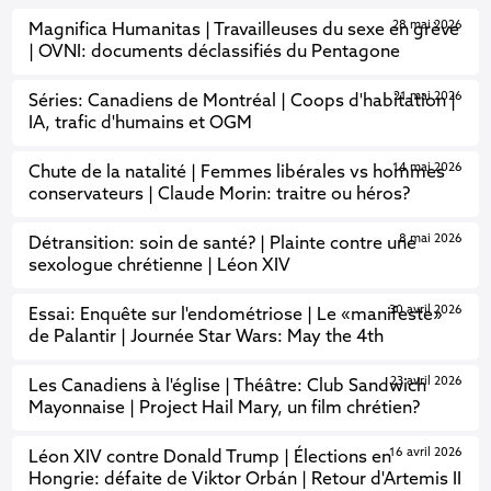
28 mai 2026
Magnifica Humanitas | Travailleuses du sexe en grève
| OVNI: documents déclassifiés du Pentagone
21 mai 2026
Séries: Canadiens de Montréal | Coops d'habitation |
IA, trafic d'humains et OGM
14 mai 2026
Chute de la natalité | Femmes libérales vs hommes
conservateurs | Claude Morin: traitre ou héros?
8 mai 2026
Détransition: soin de santé? | Plainte contre une
sexologue chrétienne | Léon XIV
30 avril 2026
Essai: Enquête sur l'endométriose | Le «manifeste»
de Palantir | Journée Star Wars: May the 4th
23 avril 2026
Les Canadiens à l'église | Théâtre: Club Sandwich
Mayonnaise | Project Hail Mary, un film chrétien?
16 avril 2026
Léon XIV contre Donald Trump | Élections en
Hongrie: défaite de Viktor Orbán | Retour d'Artemis II