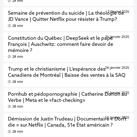
28 min
7 février 2025
Semaine de prévention du suicide | La théologie de
JD Vance | Quitter Netflix pour résister à Trump?
28 min
31 janvier 2025
Constitution du Québec | DeepSeek et le pape
François | Auschwitz: comment faire devoir de
mémoire ?
28 min
24 janvier 2025
Trump et le christianisme | L'espérance des
Canadiens de Montréal | Baisse des ventes à la SAQ
28 min
17 janvier 2025
Pornhub et pédopornographie | Catherine Dorion au
Verbe | Meta et le «fact-checking»
28 min
10 janvier 2025
Démission de Justin Trudeau | Documentaire « Don't
die » sur Netflix | Canada, 51e État américain ?
28 min