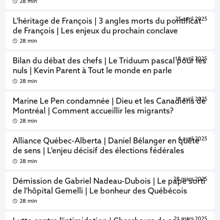
28 min
25 avril 2025
L'héritage de François | 3 angles morts du pontificat
de François | Les enjeux du prochain conclave
28 min
18 avril 2025
Bilan du débat des chefs | Le Triduum pascal pour les
nuls | Kevin Parent à Tout le monde en parle
28 min
11 avril 2025
Marine Le Pen condamnée | Dieu et les Canadiens de
Montréal | Comment accueillir les migrants?
28 min
4 avril 2025
Alliance Québec-Alberta | Daniel Bélanger en quête
de sens | L'enjeu décisif des élections fédérales
28 min
28 mars 2025
Démission de Gabriel Nadeau-Dubois | Le pape sorti
de l'hôpital Gemelli | Le bonheur des Québécois
28 min
21 mars 2025