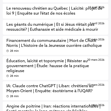
10 avril 2026
Le renouveau chrétien au Québec | Laïcité: projet de
loi 9 | Enquête sur l'état de nos écoles
3 avril 2026
Les géants du numérique | Et si Jésus n'était pas
ressuscité? | Euthanasie et aide médicale à mourir
27 mars 2026
Financement du communautaire | Mort de Chuck
Norris | L'histoire de la Jeunesse ouvrière catholique
28 min
20 mars 2026
Éducation, laïcité et toponymie | Résister au
gouvernement | Étude: hausse de la pratique
religieuse
28 min
13 mars 2026
IA: Claude contre ChatGPT | Liban: chrétiens au
Moyen-Orient | Enquête: ésotérisme à l'UQAR?
28 min
6 mars 2026
Angine de poitrine | Iran: réactions internationales |