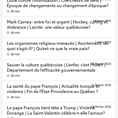
Lutte contre l'intimidation | Chercheurs de sens |
Époque de changements ou changement d'époque?
28 min
14 mars 2025
Mark Carney: entre foi et argent | Hockey, curling et
itinérance | Laïcité: une valeur québécoise?
28 min
7 mars 2025
Les organismes religieux menacés | Avortement: de
quoi s'agit-il? | Qu'est-ce que la vraie paix?
28 min
28 février 2025
Sauver la culture québécoise | L’enfer, c’est l’hiver! |
Département de l'efficacité gouvernementale
28 min
21 février 2025
La santé du pape François | Actualité toxique et
violence | Fin de l'État-Providence au Québec ?
28 min
14 février 2025
Le pape François tient tête à Trump | Violette
Dorange | La Saint-Valentin célèbre-t-elle l'amour?