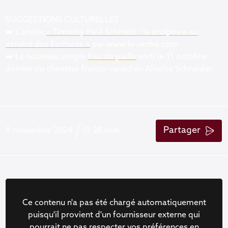
SUGGESTIONS CULTURELLES
➡️ L'article
« Timothy Paul Schmalz : la sculpture au
service des Écritures »
sur www.le-verbe.com
➡️ Le nouveau simple
Feu de paille
sorti le 11 octobre
dernier du chanteur franco-canadien Aliocha Schneider
Partager
8 novembre 2024
28 min
Ce contenu n'a pas été chargé automatiquement
puisqu'il provient d'un fournisseur externe qui
pourrait ne pas respecter vos préférences en