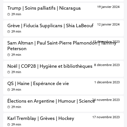
19 janvier 2024
Trump | Soins palliatifs | Nicaragua
29 min
12 janvier 2024
Grève | Fiducia Supplicans | Shia LaBeouf
29 min
15 décembre 2023
Sam Altman | Paul Saint-Pierre Plamondon | Tammy
Peterson
29 min
8 décembre 2023
Noël | COP28 | Hygiène et bibliothèques
29 min
1 décembre 2023
QS | Haine | Espérance de vie
29 min
24 novembre 2023
Élections en Argentine | Humour | Science
29 min
17 novembre 2023
Karl Tremblay | Grèves | Hockey
29 min