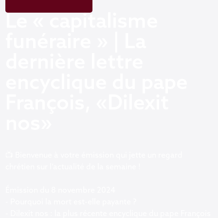
Le « capitalisme
funéraire » | La
dernière lettre
encyclique du pape
François, «Dilexit
nos»
📺 Bienvenue à votre émission qui jette un regard
chrétien sur l’actualité de la semaine !
Émission du 8 novembre 2024
- Pourquoi la mort est-elle payante ?
- Dilexit nos : la plus récente encyclique du pape François