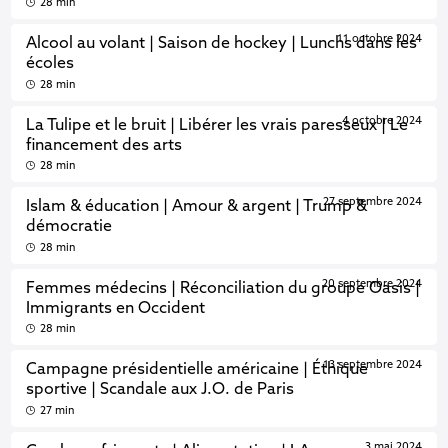
28 min
11 octobre 2024
Alcool au volant | Saison de hockey | Lunchs dans les
écoles
28 min
4 octobre 2024
La Tulipe et le bruit | Libérer les vrais paresseux | Le
financement des arts
28 min
27 septembre 2024
Islam & éducation | Amour & argent | Trump &
démocratie
28 min
20 septembre 2024
Femmes médecins | Réconciliation du groupe Oasis |
Immigrants en Occident
28 min
13 septembre 2024
Campagne présidentielle américaine | Éthique
sportive | Scandale aux J.O. de Paris
27 min
3 mai 2024