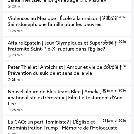
Santé mentale: le long-métrage «In/Visible»
28 min
27 février 2026
Violences au Mexique | École à la maison | Village
Saint-Joseph: une famille pour les pauvres
28 min
13 février 2026
Affaire Epstein | Jeux Olympiques et Superbowl |
Fraternité Saint-Pie-X: rupture dans l'Église?
28 min
6 février 2026
Peter Thiel et l'Antéchrist | Amour et vie de couple |
Prévention du suicide et sens de la vie
28 min
30 janvier 2026
Nouvel album de Bleu Jeans Bleu | Amelia, la
«nationaliste extrémiste» | Film Le Testament d'Ann
Lee
28 min
23 janvier 2026
La CAQ: un parti féministe? | L'Église et
l'administration Trump | Mémoire de l'Holocauste