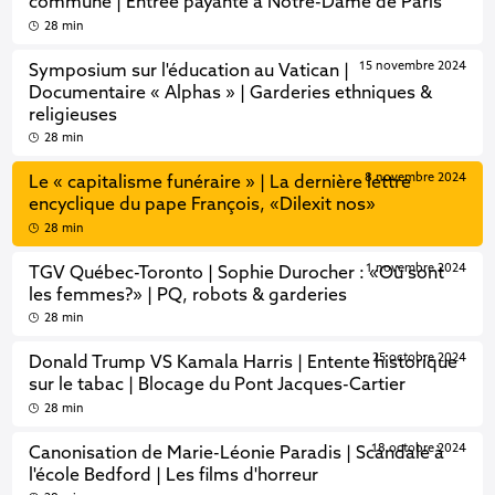
commune | Entrée payante à Notre-Dame de Paris
28 min
15 novembre 2024
Symposium sur l'éducation au Vatican |
Documentaire « Alphas » | Garderies ethniques &
religieuses
28 min
8 novembre 2024
Le « capitalisme funéraire » | La dernière lettre
encyclique du pape François, «Dilexit nos»
28 min
1 novembre 2024
TGV Québec-Toronto | Sophie Durocher : «Où sont
les femmes?» | PQ, robots & garderies
28 min
25 octobre 2024
Donald Trump VS Kamala Harris | Entente historique
sur le tabac | Blocage du Pont Jacques-Cartier
28 min
18 octobre 2024
Canonisation de Marie-Léonie Paradis | Scandale à
l'école Bedford | Les films d'horreur