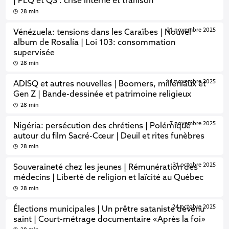
| PLQ et QS : crise interne et trahison
28 min
21 novembre 2025
Vénézuela: tensions dans les Caraïbes | Nouvel
album de Rosalía | Loi 103: consommation
supervisée
28 min
14 novembre 2025
ADISQ et autres nouvelles | Boomers, milléniaux et
Gen Z | Bande-dessinée et patrimoine religieux
28 min
7 novembre 2025
Nigéria: persécution des chrétiens | Polémique
autour du film Sacré-Cœur | Deuil et rites funèbres
28 min
31 octobre 2025
Souveraineté chez les jeunes | Rémunération des
médecins | Liberté de religion et laïcité au Québec
28 min
24 octobre 2025
Élections municipales | Un prêtre sataniste devenu
saint | Court-métrage documentaire «Après la foi»