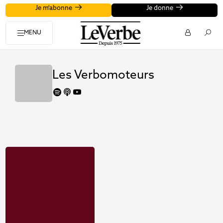
Je m'abonne
Je donne
MENU
Les Verbomoteurs
spotify
apple
youtube