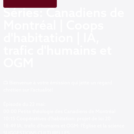
Séries: Canadiens de
Montréal | Coops
d'habitation | IA,
trafic d'humains et
OGM
📺 Bienvenue à votre émission qui jette un regard
chrétien sur l’actualité!
Épisode du 22 mai:
00:00 Petite théologie des Canadiens de Montréal
10:15 Coopératives d'habitation: projet de loi 20
18:49 IA, trafic d'humains et OGM: l'Église et la science
SUGGESTIONS CULTURELLES