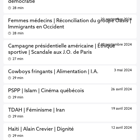
démocratie
28 min
20 septembre 2024
Femmes médecins | Réconciliation du groupe Oasis |
Immigrants en Occident
28 min
13 septembre 2024
Campagne présidentielle américaine | Éthique
sportive | Scandale aux J.O. de Paris
27 min
3 mai 2024
Cowboys fringants | Alimentation | I.A.
29 min
26 avril 2024
PSPP | Islam | Cinéma québécois
29 min
19 avril 2024
TDAH | Féminisme | Iran
29 min
12 avril 2024
Haïti | Alain Crevier | Dignité
29 min