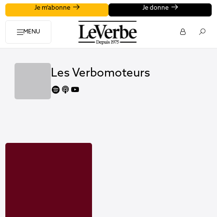
Je m'abonne
Je donne
MENU
Les Verbomoteurs
spotify
apple
youtube