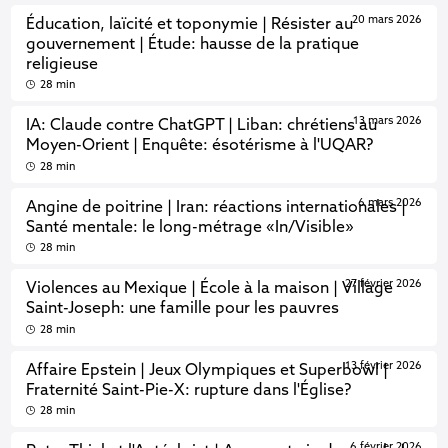
20 mars 2026
Éducation, laïcité et toponymie | Résister au
gouvernement | Étude: hausse de la pratique
religieuse
28 min
13 mars 2026
IA: Claude contre ChatGPT | Liban: chrétiens au
Moyen-Orient | Enquête: ésotérisme à l'UQAR?
28 min
6 mars 2026
Angine de poitrine | Iran: réactions internationales |
Santé mentale: le long-métrage «In/Visible»
28 min
27 février 2026
Violences au Mexique | École à la maison | Village
Saint-Joseph: une famille pour les pauvres
28 min
13 février 2026
Affaire Epstein | Jeux Olympiques et Superbowl |
Fraternité Saint-Pie-X: rupture dans l'Église?
28 min
6 février 2026