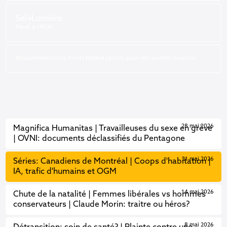
Sel+Lumière
Mardi à 19h30
Nous remercions le Fonds Roland Leclerc pour son soutien financier.
28 mai 2026
Magnifica Humanitas | Travailleuses du sexe en grève
| OVNI: documents déclassifiés du Pentagone
21 mai 2026
Séries: Canadiens de Montréal | Coops d'habitation |
IA, trafic d'humains et OGM
14 mai 2026
Chute de la natalité | Femmes libérales vs hommes
conservateurs | Claude Morin: traitre ou héros?
8 mai 2026