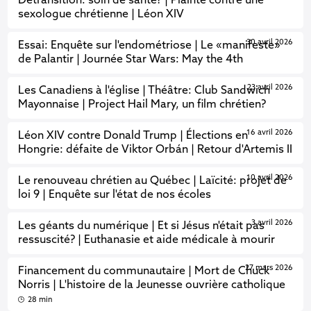
Détransition: soin de santé? | Plainte contre une
sexologue chrétienne | Léon XIV
30 avril 2026
Essai: Enquête sur l'endométriose | Le «manifeste»
de Palantir | Journée Star Wars: May the 4th
23 avril 2026
Les Canadiens à l'église | Théâtre: Club Sandwich
Mayonnaise | Project Hail Mary, un film chrétien?
16 avril 2026
Léon XIV contre Donald Trump | Élections en
Hongrie: défaite de Viktor Orbán | Retour d'Artemis II
10 avril 2026
Le renouveau chrétien au Québec | Laïcité: projet de
loi 9 | Enquête sur l'état de nos écoles
3 avril 2026
Les géants du numérique | Et si Jésus n'était pas
ressuscité? | Euthanasie et aide médicale à mourir
27 mars 2026
Financement du communautaire | Mort de Chuck
Norris | L'histoire de la Jeunesse ouvrière catholique
28 min