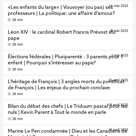
16 mai 2025
«Les enfants du large» | Vouvoyer (ou pas) ses
professeurs | La politique: une affaire d'amour?
28 min
8 mai 2025
Léon XIV : le cardinal Robert Francis Prévost élu
pape
28 min
2 mai 2025
Élections fédérales | Pluriparenté : 3 parents pour 1
enfant | Pourquoi s'intéresser au pape?
28 min
25 avril 2025
L'héritage de François | 3 angles morts du pontificat
de François | Les enjeux du prochain conclave
28 min
18 avril 2025
Bilan du débat des chefs | Le Triduum pascal pour les
nuls | Kevin Parent à Tout le monde en parle
28 min
11 avril 2025
Marine Le Pen condamnée | Dieu et les Canadiens de