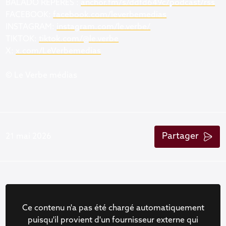
BALADO REPÈRES :
anchor.fm/s/ddfd649c/podcast/rss
FACEBOOK:
facebook.com/leverbemedias
INSTAGRAM:
instagram.com/le.verbe/
TIKTOK:
tiktok.com/@le.verbe
X:
x.com/LeVerbemedias
© Le Verbe médias
Partager
21 mai 2026
Ce contenu n'a pas été chargé automatiquement
puisqu'il provient d'un fournisseur externe qui