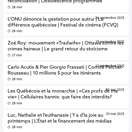
réconciliation | Obsolescence programmée
28 min
26 septembre 2025
L'ONU dénonce la gestation pour autrui | La
différence québécoise | Festival de cinéma (FCVQ)
28 min
19 septembre 2025
Zoé Roy: mouvement «Tradwife» | Ottawa contre les
crimes haineux | Le grand retour du stoïcisme
27 min
12 septembre 2025
Carlo Acutis & Pier Giorgio Frassati | Comité Pelchat-
Rousseau | 10 millions $ pour les itinérants
28 min
30 mai 2025
Les Québécois et la monarchie | «Ces profs de ma
vie» | Cellulaires bannis: que faire des interdits?
28 min
23 mai 2025
Luc, Nathalie et l’euthanasie | Y a d'la joie au
printemps | L’État et le financement des médias
28 min