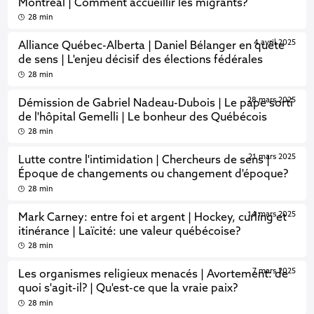
Montréal | Comment accueillir les migrants?
28 min
4 avril 2025
Alliance Québec-Alberta | Daniel Bélanger en quête
de sens | L'enjeu décisif des élections fédérales
28 min
28 mars 2025
Démission de Gabriel Nadeau-Dubois | Le pape sorti
de l'hôpital Gemelli | Le bonheur des Québécois
28 min
21 mars 2025
Lutte contre l'intimidation | Chercheurs de sens |
Époque de changements ou changement d'époque?
28 min
14 mars 2025
Mark Carney: entre foi et argent | Hockey, curling et
itinérance | Laïcité: une valeur québécoise?
28 min
7 mars 2025
Les organismes religieux menacés | Avortement: de
quoi s'agit-il? | Qu'est-ce que la vraie paix?
28 min