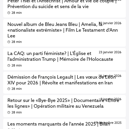
Peter Thiel et l'Antéchrist | Amour et vie de couple |
Prévention du suicide et sens de la vie
28 min
30 janvier 2026
Nouvel album de Bleu Jeans Bleu | Amelia, la
«nationaliste extrémiste» | Film Le Testament d'Ann
Lee
28 min
23 janvier 2026
La CAQ: un parti féministe? | L'Église et
l'administration Trump | Mémoire de l'Holocauste
28 min
16 janvier 2026
Démission de François Legault | Les vœux de Léon
XIV pour 2026 | Révolte et manifestations en Iran
28 min
9 janvier 2026
Retour sur le «Bye-Bye 2025» | Documentaire «Entre
les lignes» | Opération militaire au Venezuela
28 min
19 décembre 2025
Les moments marquants de l'année 2025 | Bilan