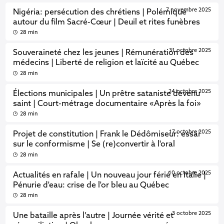
7 novembre 2025
Nigéria: persécution des chrétiens | Polémique
autour du film Sacré-Cœur | Deuil et rites funèbres
28 min
31 octobre 2025
Souveraineté chez les jeunes | Rémunération des
médecins | Liberté de religion et laïcité au Québec
28 min
24 octobre 2025
Élections municipales | Un prêtre sataniste devenu
saint | Court-métrage documentaire «Après la foi»
28 min
17 octobre 2025
Projet de constitution | Frank le Dédômiseur: essai
sur le conformisme | Se (re)convertir à l'oral
28 min
10 octobre 2025
Actualités en rafale | Un nouveau jour férié en Italie |
Pénurie d'eau: crise de l'or bleu au Québec
28 min
3 octobre 2025
Une bataille après l’autre | Journée vérité et