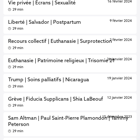
16 février 2024
Vie privée | Écrans | Sexualité
29 min
9 février 2024
Liberté | Salvador | Postpartum
29 min
2 février 2024
Recours collectif | Euthanasie | Surprotection
29 min
26 janvier 2024
Euthanasie | Patrimoine religieux | Trisomie 21
29 min
19 janvier 2024
Trump | Soins palliatifs | Nicaragua
29 min
12 janvier 2024
Grève | Fiducia Supplicans | Shia LaBeouf
29 min
15 décembre 2023
Sam Altman | Paul Saint-Pierre Plamondon | Tammy
Peterson
29 min