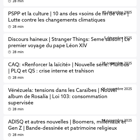
28 min
12 décembre 2025
PSPP et la culture | 10 ans des «soins de fin de vie» |
Lutte contre les changements climatiques
28 min
5 décembre 2025
Discours haineux | Stranger Things: 5eme saison | Le
premier voyage du pape Léon XIV
28 min
28 novembre 2025
CAQ: «Renforcer la laïcité» | Nouvelle série: Pluribus
| PLQ et QS : crise interne et trahison
28 min
21 novembre 2025
Vénézuela: tensions dans les Caraïbes | Nouvel
album de Rosalía | Loi 103: consommation
supervisée
28 min
14 novembre 2025
ADISQ et autres nouvelles | Boomers, milléniaux et
Gen Z | Bande-dessinée et patrimoine religieux
28 min