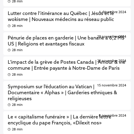
28 min
6 décembre 2024
Lutter contre l’itinérance au Québec | Jésus et le
wokisme | Nouveaux médecins au réseau public
28 min
29 novembre 2024
Pénurie de places en garderie | Une banane à 6,2 M$
US | Religions et avantages fiscaux
28 min
22 novembre 2024
L'impact de la grève de Postes Canada | Amour & vie
commune | Entrée payante à Notre-Dame de Paris
28 min
15 novembre 2024
Symposium sur l'éducation au Vatican |
Documentaire « Alphas » | Garderies ethniques &
religieuses
28 min
8 novembre 2024
Le « capitalisme funéraire » | La dernière lettre
encyclique du pape François, «Dilexit nos»
28 min