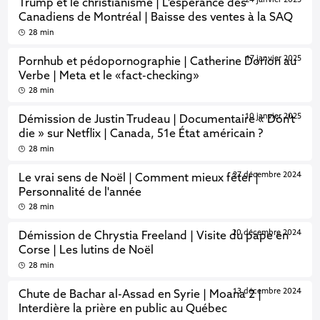
24 janvier 2025
Trump et le christianisme | L'espérance des
Canadiens de Montréal | Baisse des ventes à la SAQ
28 min
17 janvier 2025
Pornhub et pédopornographie | Catherine Dorion au
Verbe | Meta et le «fact-checking»
28 min
10 janvier 2025
Démission de Justin Trudeau | Documentaire « Don't
die » sur Netflix | Canada, 51e État américain ?
28 min
27 décembre 2024
Le vrai sens de Noël | Comment mieux fêter |
Personnalité de l'année
28 min
20 décembre 2024
Démission de Chrystia Freeland | Visite du pape en
Corse | Les lutins de Noël
28 min
13 décembre 2024
Chute de Bachar al-Assad en Syrie | Moana 2 |
Interdière la prière en public au Québec