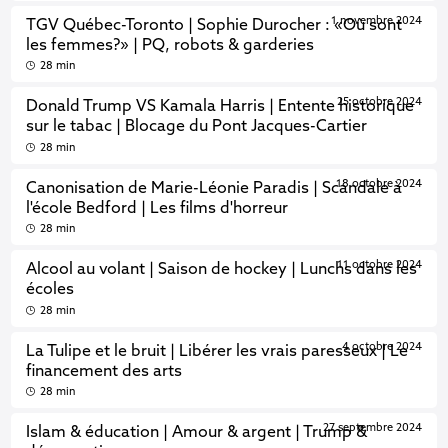
1 novembre 2024
TGV Québec-Toronto | Sophie Durocher : «Où sont
les femmes?» | PQ, robots & garderies
28 min
25 octobre 2024
Donald Trump VS Kamala Harris | Entente historique
sur le tabac | Blocage du Pont Jacques-Cartier
28 min
18 octobre 2024
Canonisation de Marie-Léonie Paradis | Scandale à
l'école Bedford | Les films d'horreur
28 min
11 octobre 2024
Alcool au volant | Saison de hockey | Lunchs dans les
écoles
28 min
4 octobre 2024
La Tulipe et le bruit | Libérer les vrais paresseux | Le
financement des arts
28 min
27 septembre 2024
Islam & éducation | Amour & argent | Trump &