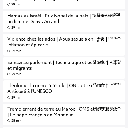
29 min
13 octobre 2023
Hamas vs Israël | Prix Nobel de la paix | Testament:
un film de Denys Arcand
29 min
6 octobre 2023
Violence chez les ados | Abus sexuels en ligne |
Inflation et épicerie
29 min
29 septembre 2023
Ex-nazi au parlement | Technologie et écologie | Pape
et migrants
29 min
22 septembre 2023
Idéologie du genre à l'école | ONU et le climat |
Anticosti à l'UNESCO
29 min
15 septembre 2023
Tremblement de terre au Maroc | OMS et le Québec
| Le pape François en Mongolie
28 min