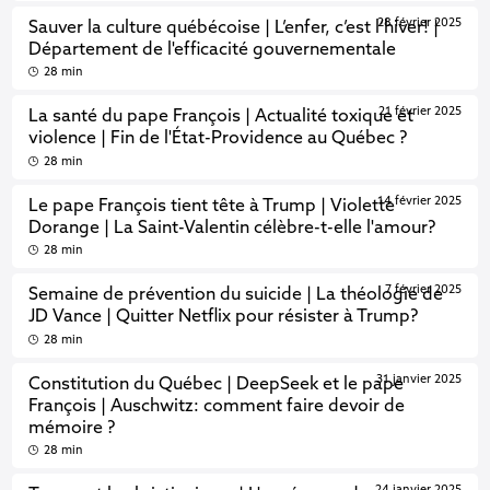
28 février 2025
Sauver la culture québécoise | L’enfer, c’est l’hiver! |
Département de l'efficacité gouvernementale
28 min
21 février 2025
La santé du pape François | Actualité toxique et
violence | Fin de l'État-Providence au Québec ?
28 min
14 février 2025
Le pape François tient tête à Trump | Violette
Dorange | La Saint-Valentin célèbre-t-elle l'amour?
28 min
7 février 2025
Semaine de prévention du suicide | La théologie de
JD Vance | Quitter Netflix pour résister à Trump?
28 min
31 janvier 2025
Constitution du Québec | DeepSeek et le pape
François | Auschwitz: comment faire devoir de
mémoire ?
28 min