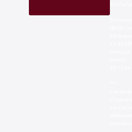
sur l’actu
Émission
00:00 Go
bâclé po
13:40 NP
François
Frank)
20:12 Se (
***
Les Ver
Chaque v
sur l’act
Attendez
une discu