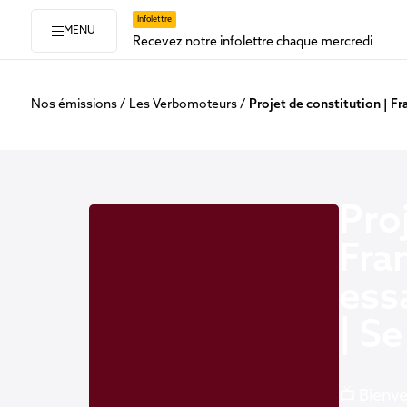
Infolettre
MENU
Recevez notre infolettre chaque mercredi
Nos émissions
Les Verbomoteurs
Projet de constitution | Fr
Pro
Fra
ess
| Se
📺 Bienve