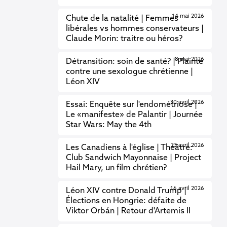
14 mai 2026
Chute de la natalité | Femmes
libérales vs hommes conservateurs |
Claude Morin: traitre ou héros?
8 mai 2026
Détransition: soin de santé? | Plainte
contre une sexologue chrétienne |
Léon XIV
30 avril 2026
Essai: Enquête sur l'endométriose |
Le «manifeste» de Palantir | Journée
Star Wars: May the 4th
23 avril 2026
Les Canadiens à l'église | Théâtre:
Club Sandwich Mayonnaise | Project
Hail Mary, un film chrétien?
16 avril 2026
Léon XIV contre Donald Trump |
Élections en Hongrie: défaite de
Viktor Orbán | Retour d'Artemis II