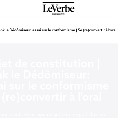
ank le Dédômiseur: essai sur le conformisme | Se (re)convertir à l'oral
jet de constitution |
nk le Dédômiseur:
ai sur le conformisme
 (re)convertir à l'oral
nue à votre émission qui jette un regard chrétien