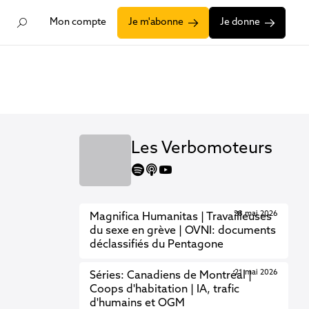
Mon compte
Je m'abonne
Je donne
Les Verbomoteurs
spotify
apple
youtube
28 mai 2026
Magnifica Humanitas | Travailleuses
du sexe en grève | OVNI: documents
déclassifiés du Pentagone
21 mai 2026
Séries: Canadiens de Montréal |
Coops d'habitation | IA, trafic
d'humains et OGM