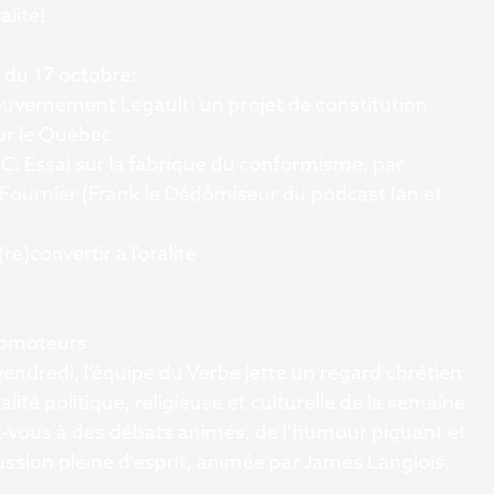
alité!
 du 17 octobre:
uvernement Legault: un projet de constitution
ur le Québec
C: Essai sur la fabrique du conformisme, par
 Fournier (Frank le Dédômiseur du podcast Ian et
re)convertir à l'oralité
bomoteurs
endredi, l’équipe du Verbe jette un regard chrétien
ualité politique, religieuse et culturelle de la semaine.
-vous à des débats animés, de l’humour piquant et
ssion pleine d’esprit, animée par James Langlois.