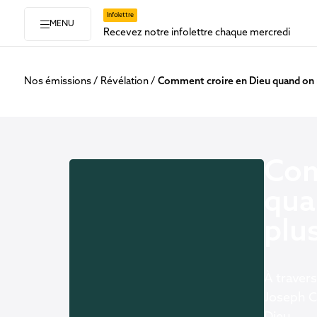
Infolettre
MENU
Recevez notre infolettre chaque mercredi
Nos émissions
Révélation
Comment croire en Dieu quand on 
Com
qua
plu
À travers
Joseph Ch