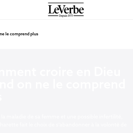
ne le comprend plus
ment croire en Dieu
nd on ne le comprend
s
 la maladie de sa femme et une possible infertilité,
arette fait le choix de s'abandonner à la volonté de