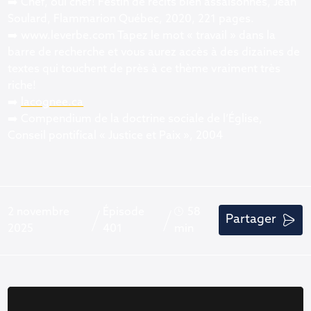
➡️ Chef, oui chef! Festin de récits bien assaisonnés, Jean
Soulard, Flammarion Québec, 2020, 221 pages.
➡️ www.leverbe.com Tapez le mot « travail » dans la
barre de recherche et vous aurez accès à des dizaines de
textes qui touchent de près à ce thème vraiment très
riche!
➡️
lacognee.ca
➡️ Compendium de la doctrine sociale de l’Église,
Conseil pontifical « Justice et Paix », 2004
2 novembre
Épisode
58
Partager
2025
401
min