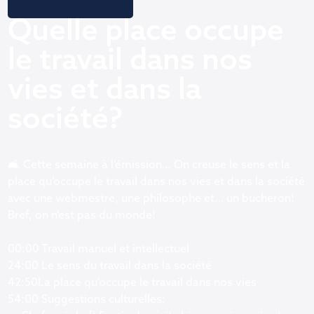
Quelle place occupe
le travail dans nos
vies et dans la
société?
🛋️ Cette semaine à l’émission… On creuse le sens et la
place qu’occupe le travail dans nos vies et dans la société
avec une webmestre, une philosophe et… un bucheron!
Bref, on n’est pas du monde!
00:00 Travail manuel et intellectuel
24:00 Le sens du travail dans la société
42:50La place qu'occupe le travail dans nos vies
54:00 Suggestions culturelles: