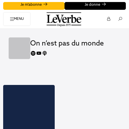
Je m'abonne
Je donne
MENU
On n’est pas du monde
spotify
youtube
apple