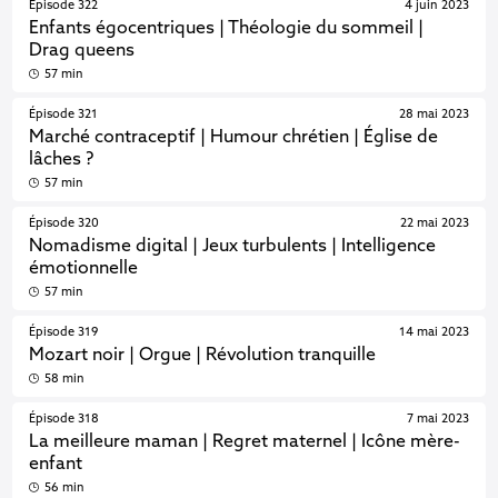
Épisode 322
4 juin 2023
Enfants égocentriques | Théologie du sommeil |
Drag queens
57 min
Épisode 321
28 mai 2023
Marché contraceptif | Humour chrétien | Église de
lâches ?
57 min
Épisode 320
22 mai 2023
Nomadisme digital | Jeux turbulents | Intelligence
émotionnelle
57 min
Épisode 319
14 mai 2023
Mozart noir | Orgue | Révolution tranquille
58 min
Épisode 318
7 mai 2023
La meilleure maman | Regret maternel | Icône mère-
enfant
56 min