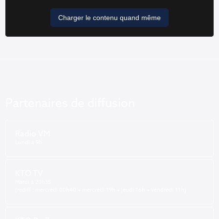
Charger le contenu quand même
Partenaires de diffusion
Radio VM
Lundi à 9h
KTO TV
Mardi à 20h35
(rediff : mercredi 00h40 + mercredi 19h + jeudi 16h + vendredi 11h)