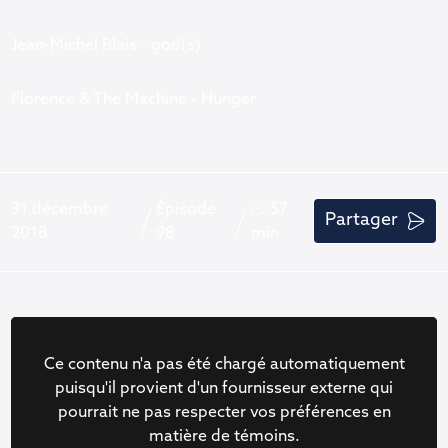
Jean-Michel Blais - god(s)
Florence & The Machine - Hunger
31 décembre
Épisode
57
Partager
2018
98
min
Ce contenu n'a pas été chargé automatiquement
puisqu'il provient d'un fournisseur externe qui
pourrait ne pas respecter vos préférences en
matière de témoins.