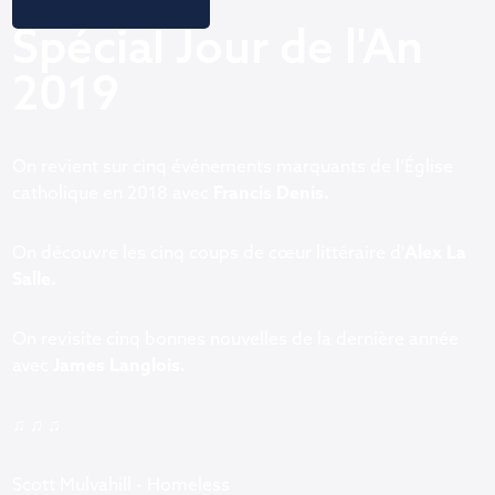
Spécial Jour de l'An
2019
On revient sur cinq événements marquants de l’Église
catholique en 2018 avec
Francis Denis.
On découvre les cinq coups de cœur littéraire d'
Alex La
Salle.
On revisite cinq bonnes nouvelles de la dernière année
avec
James Langlois.
♫ ♫ ♫
Scott Mulvahill - Homeless