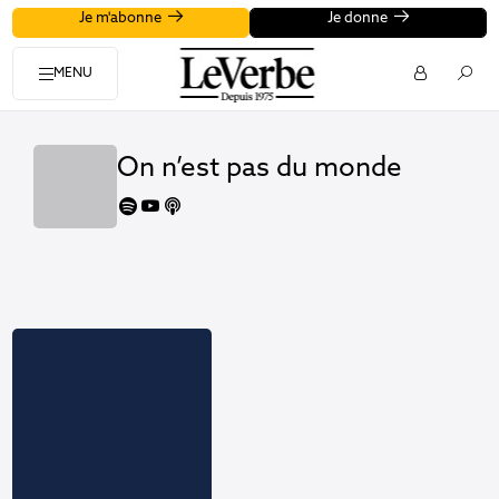
Je m'abonne
Je donne
MENU
On n’est pas du monde
spotify
youtube
apple