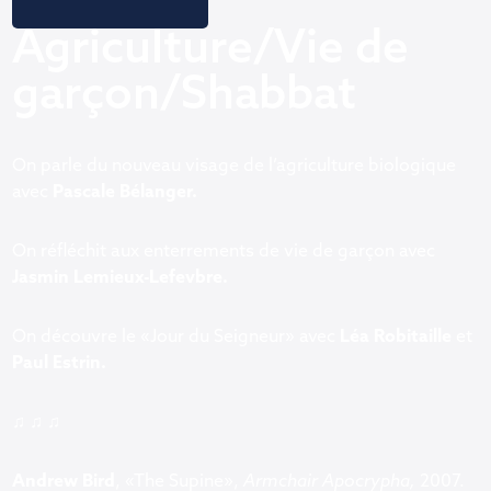
Agriculture/Vie de
garçon/Shabbat
On parle du nouveau visage de l’agriculture biologique
avec
Pascale Bélanger.
On réfléchit aux enterrements de vie de garçon avec
Jasmin Lemieux-Lefevbre.
On découvre le «Jour du Seigneur» avec
Léa Robitaille
et
Paul Estrin.
♫ ♫ ♫
Andrew Bird
, «The Supine»,
Armchair Apocrypha,
2007.