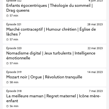
Épisode 322
4 juin 2023
Enfants égocentriques | Théologie du sommeil |
Drag queens
57 min
Épisode 321
28 mai 2023
Marché contraceptif | Humour chrétien | Église de
lâches ?
57 min
Épisode 320
22 mai 2023
Nomadisme digital | Jeux turbulents | Intelligence
émotionnelle
57 min
Épisode 319
14 mai 2023
Mozart noir | Orgue | Révolution tranquille
58 min
Épisode 318
7 mai 2023
La meilleure maman | Regret maternel | Icône mère-
enfant
56 min