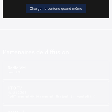
Charger le contenu quand même
Partenaires de diffusion
Radio VM
Lundi à 9h
KTO TV
Mardi à 20h35
(rediff : mercredi 00h40 + mercredi 19h + jeudi 16h + vendredi 11h)