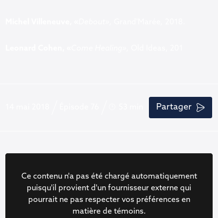
Michel Villeneuve, «
Debout»,
Grand'Marée
,
2018.
Leonard Cohen, «
Come Healing»,
Old Ideas, 201
Partager
14 mai 2018
Épisode 76
53 min
Ce contenu n'a pas été chargé automatiquement
puisqu'il provient d'un fournisseur externe qui
pourrait ne pas respecter vos préférences en
matière de témoins.