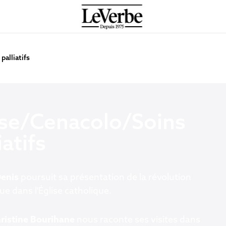
palliatifs
ise/Cenacolo/Soins
iatifs
Denis
poursuit sa présentation de la révolution
e dans l'Église catholique.
ristine Bourihane
nous raconte ses visites dans