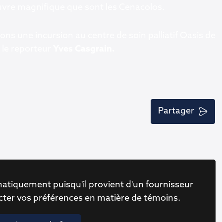
uvre magnifique que sont les Cenacolos.
ons une incursion au centre de soin palliatif Oasis de
 le reporteur
Yves Casgrain.
Partager
atiquement puisqu'il provient d'un fournisseur
ecter vos préférences en matière de témoins.