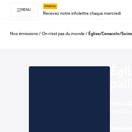
Infolettre
MENU
Recevez notre infolettre chaque mercredi
Nos émissions
On n’est pas du monde
Église/Cenacolo/Soins 
Égl
pall
Francis 
médiatiqu
Sarah-Ch