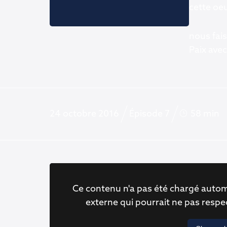
cette oe
nous fais
Paix avec
24 octobre 2016
Épisode 7
58 min
Ce contenu n'a pas été chargé autom
externe qui pourrait ne pas resp