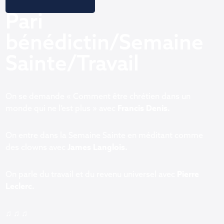
Pari
bénédictin/Semaine
Sainte/Travail
On se demande « Comment être chrétien dans un
monde qui ne l’est plus » avec
Francis Denis.
On entre dans la Semaine Sainte en méditant comme
des clowns avec
James Langlois.
On parle du travail et du revenu universel avec
Pierre
Leclerc.
♫ ♫ ♫