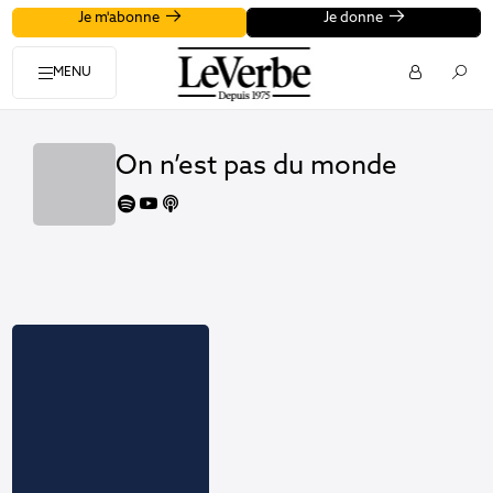
Je m'abonne
Je donne
MENU
On n’est pas du monde
spotify
youtube
apple