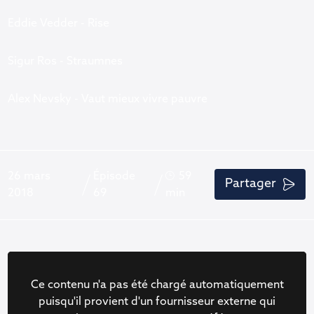
Eddie Vedder - Rise
Sigur Ros - Straumnes
Alex Nevsky - Vaut mieux vivre pauvre
26 mars
Épisode
59
Partager
2018
69
min
Ce contenu n'a pas été chargé automatiquement
puisqu'il provient d'un fournisseur externe qui