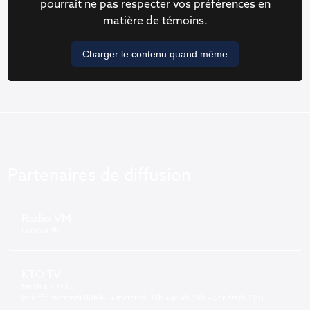
pourrait ne pas respecter vos préférences en
matière de témoins.
Charger le contenu quand même
Partenaires de diffusion
Radio VM
Lundi à 9h
KTO TV
Mardi à 20h35
(rediff : mercredi 00h40 + mercredi 19h + jeudi 16h + vendredi 11h)