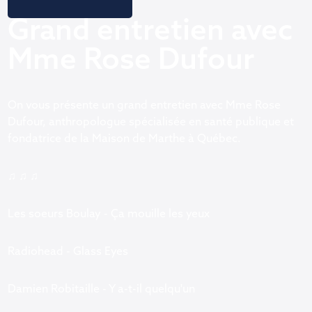
Grand entretien avec
Mme Rose Dufour
On vous présente un grand entretien avec Mme Rose
Dufour, anthropologue spécialisée en santé publique et
fondatrice de la Maison de Marthe à Québec.
♫ ♫ ♫
Les soeurs Boulay - Ça mouille les yeux
Radiohead - Glass Eyes
Damien Robitaille - Y a-t-il quelqu'un