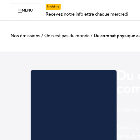
Infolettre
MENU
Recevez notre infolettre chaque mercredi
Nos émissions
On n’est pas du monde
Du combat physique au
Du 
com
Cette se
Dans le c
boxeur, 