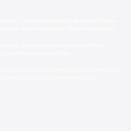
oin droit, Jonathan Landry, du diocèse de Sainte-
s parle du combat ultime : le combat spirituel;
les deux, Jessye Blouin nous présente Victor
e, l’homme fort du bon Dieu.
 n’est pas du monde! #combat #spirituel #physique
orce #louiscyr #onpdm #leverbemedias
o