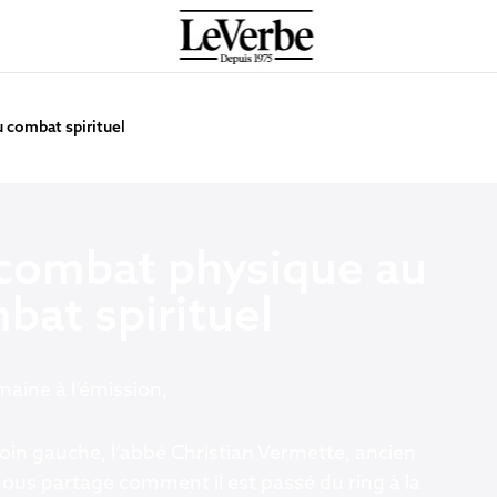
 combat spirituel
combat physique au
bat spirituel
maine à l’émission,
oin gauche, l’abbé Christian Vermette, ancien
nous partage comment il est passé du ring à la