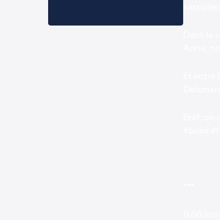
sacristie;
Dans le c
Anne, nou
Et entre 
Delamarr
Bref, on
#boxe #f
***
0:00 Intr