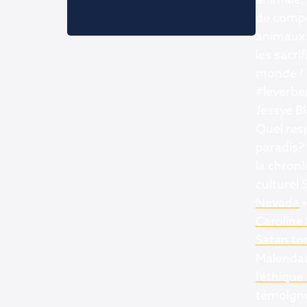
animale; 
de compa
animaux a
les sacri
monde ! 
#leverbem
Jessye Bl
Quel res
paradis?
la chron
culturel
Nevada
▪
Caroline
Satan to
Malendan
l'éthique
témoigne