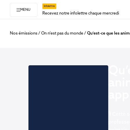
Infolettre
MENU
Recevez notre infolettre chaque mercredi
Nos émissions
On n’est pas du monde
Qu’est-ce que les anim
Qu’
ani
app
🎙️ Cette
professe