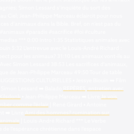
Jessye Blouin fait le point statistique sur les animaux
gnies; Simon Lessard s’inquiète du sort des
u Ciel; Jean-Philippe Marceau éclaircit pour nous
fices d’animaux dans la Bible. Bref, on n’est pas du
#animaux #paradis #sacrifice #foi #culture
edias *** 0:00 Intro 1:35 Statistiques animales avec
ouin 5:32 L'entrevue avec le Louis-André Richard :
pect pour les animaux? 31:10 Les animaux vont-ils au
 Avec Simon Lessard 38:53 Les sacrifices d'animaux,
ique de Jean-Philippe Marceau 49:50 Tour de table
 SUGGESTIONS CULTURELLES ▪️ Jessye Blouin ➡️ Film
️ Simon Lessard ➡️ Balado
REPÈRES, entretien avec
 Kilsdonk
▪️ Jean-Philippe Marceau ➡️ Livre
Je vois
mber comme l'éclair
| René Girard ▪️ Antoine
t ➡️ Livre
Ami des hommes? rumination sur
 animale
| Louis-André Richard *** Le Verbe
 de l’espérance chrétienne dans l’espace