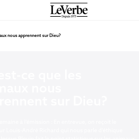
aux nous apprennent sur Dieu?
est-ce que les
maux nous
rennent sur Dieu?
 semaine à l’émission : En entrevue, on reçoit le
ur Louis-André Richard qui nous parle d’éthique