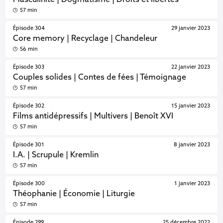
Masculinité | Dogmatisme | Droits et libertés
57 min
Épisode 304
29 janvier 2023
Core memory | Recyclage | Chandeleur
56 min
Épisode 303
22 janvier 2023
Couples solides | Contes de fées | Témoignage
57 min
Épisode 302
15 janvier 2023
Films antidépressifs | Multivers | Benoît XVI
57 min
Épisode 301
8 janvier 2023
I.A. | Scrupule | Kremlin
57 min
Épisode 300
1 janvier 2023
Théophanie | Économie | Liturgie
57 min
Épisode 299
25 décembre 2022