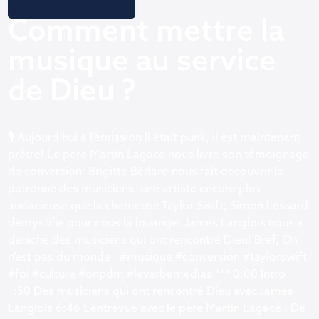
Comment mettre la
musique au service
de Dieu ?
🎙️ Aujourd’hui à l’émission Il était punk, il est maintenant
prêtre! Le père Martin Lagacé nous livre son témoignage
de conversion; Brigitte Bédard nous fait découvrir la
patronne des musiciens, une artiste encore plus
audacieuse que la chanteuse Taylor Swift; Simon Lessard
démystifie pour nous la louange; James Langlois nous a
déniché des musiciens qui ont rencontré Dieu! Bref, On
n’est pas du monde ! #musique #conversion #taylorswift
#foi #culture #onpdm #leverbemedias *** 0:00 Intro
1:50 Des musiciens qui ont rencontré Dieu avec James
Langlois 6:46 L'entrevue avec le père Martin Lagacé : De