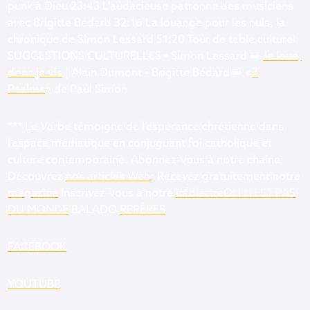
punk à Dieu 23:43 L'audacieuse patronne des musiciens
avec Brigitte Bédard 32:16 La louange pour les nuls, la
chronique de Simon Lessard 51:20 Tour de table culturel
SUGGESTIONS CULTURELLES ▪️ Simon Lessard ➡️
Je loue,
donc je vis
| Alain Dumont ▪️ Brigitte Bédard ➡️ «
7
Psalms
» de Paul Simon
*** Le Verbe témoigne de l’espérance chrétienne dans
l’espace médiatique en conjuguant foi catholique et
culture contemporaine. Abonnez-vous à notre chaine
Découvrez
⁠nos articles Web⁠
: Recevez gratuitement notre
⁠magazine⁠
Inscrivez-vous à notre
⁠infolettre⁠
⁠ON N'EST PAS
DU MONDE⁠
BALADO
⁠REPÈRES⁠
FACEBOOK
⁠YOUTUBE⁠