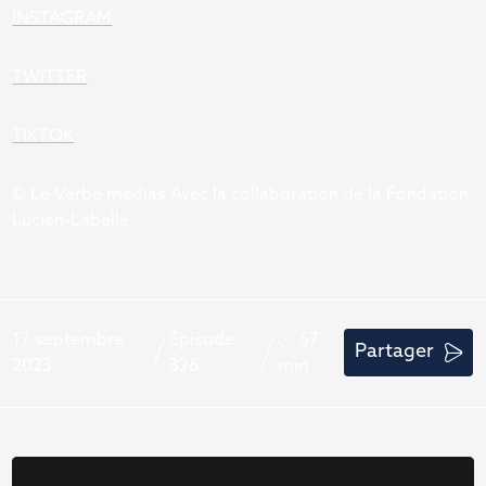
⁠INSTAGRAM
⁠TWITTER⁠
TIKTOK⁠
© Le Verbe médias Avec la collaboration de la Fondation
Lucien-Labelle.
17 septembre
Épisode
57
Partager
2023
326
min