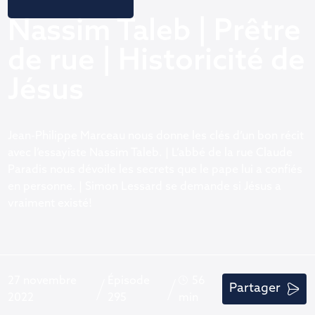
Nassim Taleb | Prêtre
de rue | Historicité de
Jésus
Jean-Philippe Marceau nous donne les clés d’un bon récit
avec l’essayiste Nassim Taleb. | L’abbé de la rue Claude
Paradis nous dévoile les secrets que le pape lui a confiés
en personne. | Simon Lessard se demande si Jésus a
vraiment existé!
27 novembre
Épisode
56
Partager
2022
295
min