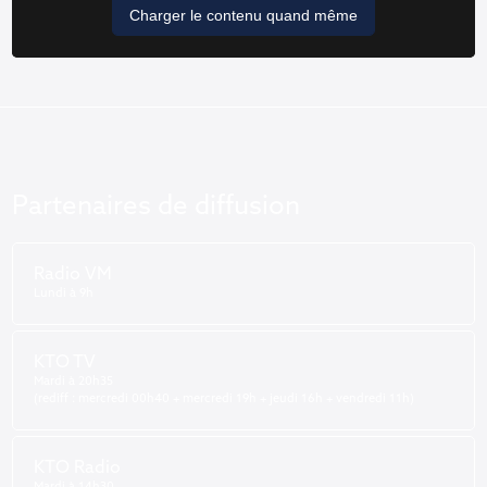
Charger le contenu quand même
Partenaires de diffusion
Radio VM
Lundi à 9h
KTO TV
Mardi à 20h35
(rediff : mercredi 00h40 + mercredi 19h + jeudi 16h + vendredi 11h)
KTO Radio