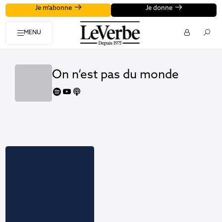
Je m'abonne
Je donne
MENU
On n’est pas du monde
spotify
youtube
apple