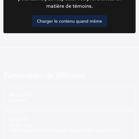
matière de témoins.
Charger le contenu quand même
Partenaires de diffusion
Radio VM
Lundi à 9h
KTO TV
Mardi à 20h35
(rediff : mercredi 00h40 + mercredi 19h + jeudi 16h + vendredi 11h)