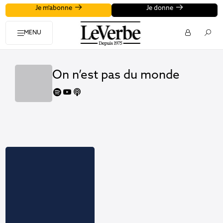
Je m'abonne
Je donne
MENU
On n’est pas du monde
spotify
youtube
apple