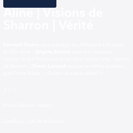
Aline | Visions de
Sharron | Vérité
Édouard Shatov
nous partage ses réflexions à la sortie
du film
Aline.
|
Brigitte Bédard
nous fait découvrir
l’auteur André Pronovost et son plus récent livre :
Visions
de Sharron.
|
Simon Lessard
se pose la même question
que Ponce Pilate : « Qu’est-ce que la vérité? ».
♫ ♫ ♫
Marie Claudel - Jaseur
Geoffroy - Life As It Comes