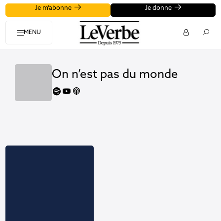
Je m'abonne
Je donne
MENU
On n’est pas du monde
spotify
youtube
apple