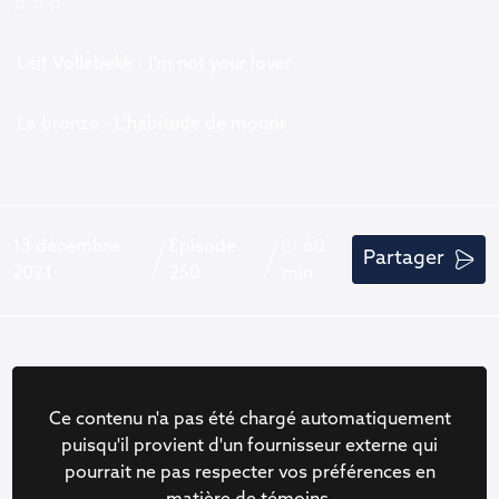
♫ ♫ ♫
Leif Vollebekk - I’m not your lover
La bronze - L’habitude de mourir
13 décembre
Épisode
60
Partager
2021
250
min
Ce contenu n'a pas été chargé automatiquement
puisqu'il provient d'un fournisseur externe qui
pourrait ne pas respecter vos préférences en