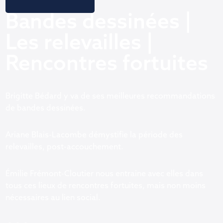
Bandes dessinées |
Les relevailles |
Rencontres fortuites
Brigitte Bédard y va de ses meilleures recommandations
de bandes dessinées.
Ariane Blais-Lacombe démystifie la période des
relevailles, post-accouchement.
Émilie Frémont-Cloutier nous entraine avec elles dans
tous ces lieux de rencontres fortuites, mais non moins
nécessaires au lien social.