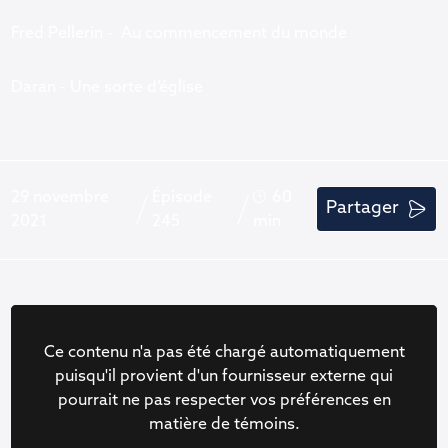
Fred Pellerin - Au commencement du monde
Daran - Une sorte d’église
29 novembre
Épisode
60
Partager
2021
245
min
Ce contenu n'a pas été chargé automatiquement
puisqu'il provient d'un fournisseur externe qui
pourrait ne pas respecter vos préférences en
matière de témoins.