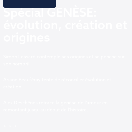
Spécial GENÈSE:
évolution, création et
origines
Simon Lessard contemple ses origines et se penche sur
son nombril.
Ariane Beauféray tente de réconcilier évolution et
création.
Alex Deschênes retrace la genèse de l’amour en
remontant jusqu’au début de l’histoire.
♫ ♫ ♫