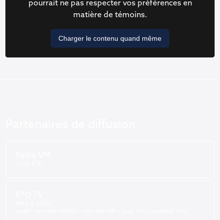
pourrait ne pas respecter vos préférences en
matière de témoins.
Charger le contenu quand même
Partenaires de diffusion
Radio VM
Lundi à 9h
KTO TV
Mardi à 20h35
(rediff : mercredi 00h40 + mercredi 19h + jeudi 16h + vendredi 11h)