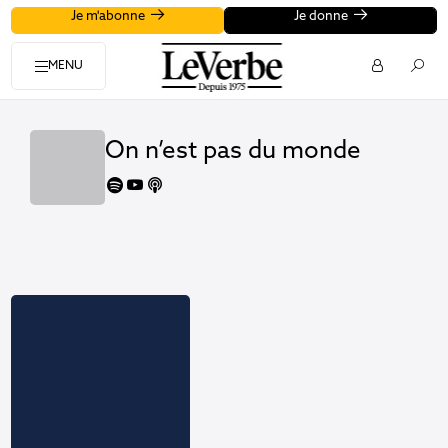
Je m'abonne
Je donne
MENU
On n’est pas du monde
spotify
youtube
apple