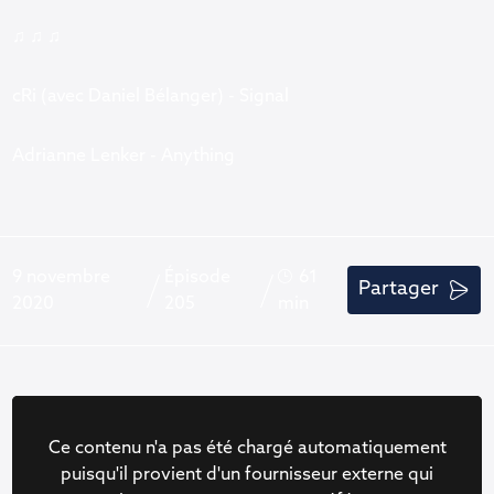
♫ ♫ ♫
cRi (avec Daniel Bélanger) - Signal
Adrianne Lenker - Anything
9 novembre
Épisode
61
Partager
2020
205
min
Ce contenu n'a pas été chargé automatiquement
puisqu'il provient d'un fournisseur externe qui