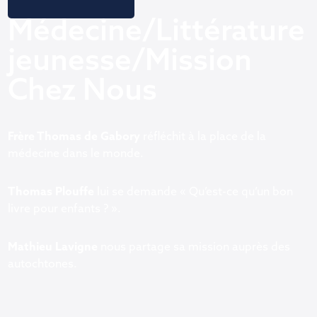
Médecine/Littérature
jeunesse/Mission
Chez Nous
Frère Thomas de Gabory
réfléchit à la place de la
médecine dans le monde.
Thomas Plouffe
lui se demande « Qu’est-ce qu’un bon
livre pour enfants ? ».
Mathieu Lavigne
nous partage sa mission auprès des
autochtones.