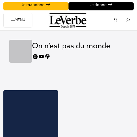
Je m'abonne
Je donne
MENU
On n’est pas du monde
spotify
youtube
apple