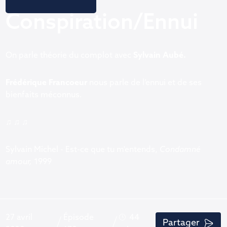
Conspiration/Ennui
On parle théorie du complot avec
Sylvain Aubé.
Frédérique Francoeur
nous parle de l’ennui et de ses
bienfaits méconnus.
♫ ♫ ♫
Sylvain Michel - Est-ce que tu m'entends,
Condamné
amour,
1999
27 avril
Épisode
44
Partager