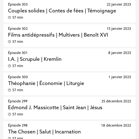
Épisode 303
22 janvier 2023
Couples solides | Contes de fées | Témoignage
57 min
Épisode 302
15 janvier 2023
Films antidépressifs | Multivers | Benoît XVI
57 min
Épisode 301
8 janvier 2023
I.A. | Scrupule | Kremlin
57 min
Épisode 300
1 janvier 2023
Théophanie | Économie | Liturgie
57 min
Épisode 299
25 décembre 2022
Edmond J. Massicotte | Saint Jean | Jésus
57 min
Épisode 298
18 décembre 2022
The Chosen | Salut | Incarnation
57 min