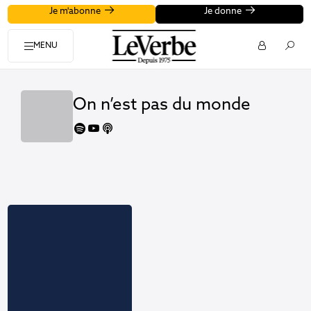
Je m'abonne
Je donne
MENU
On n’est pas du monde
spotify
youtube
apple