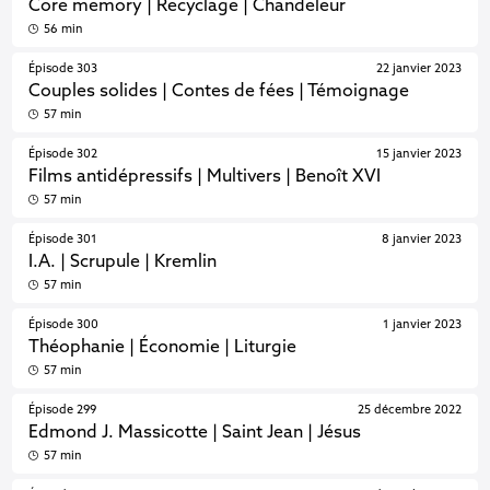
Core memory | Recyclage | Chandeleur
56 min
Épisode 303
22 janvier 2023
Couples solides | Contes de fées | Témoignage
57 min
Épisode 302
15 janvier 2023
Films antidépressifs | Multivers | Benoît XVI
57 min
Épisode 301
8 janvier 2023
I.A. | Scrupule | Kremlin
57 min
Épisode 300
1 janvier 2023
Théophanie | Économie | Liturgie
57 min
Épisode 299
25 décembre 2022
Edmond J. Massicotte | Saint Jean | Jésus
57 min