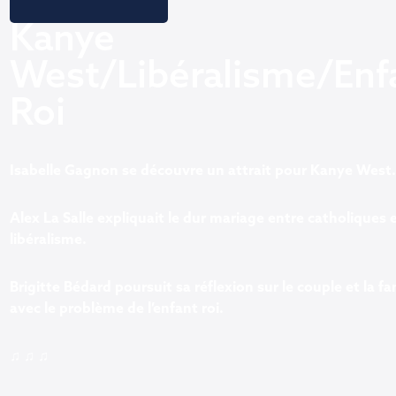
Kanye
West/Libéralisme/Enf
Roi
Isabelle Gagnon se découvre un attrait pour Kanye West
Alex La Salle expliquait le dur mariage entre catholiques 
libéralisme.
Brigitte Bédard poursuit sa réflexion sur le couple et la fa
avec le problème de l’enfant roi.
♫ ♫ ♫