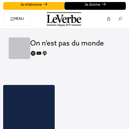
Je m'abonne
Je donne
MENU
On n’est pas du monde
spotify
youtube
apple