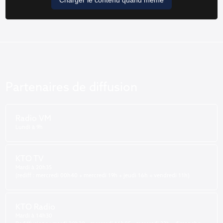
Charger le contenu quand même
Partenaires de diffusion
Radio VM
Lundi à 9h
KTO TV
Mardi à 20h35
(rediff : mercredi 00h40 + mercredi 19h + jeudi 16h + vendredi 11h)
KTO Radio
Mardi à 14h30