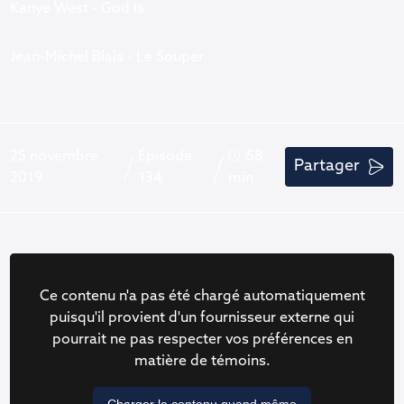
Kanye West - God Is
Jean-Michel Blais - Le Souper
25 novembre
Épisode
58
Partager
2019
134
min
Ce contenu n'a pas été chargé automatiquement
puisqu'il provient d'un fournisseur externe qui
pourrait ne pas respecter vos préférences en
matière de témoins.