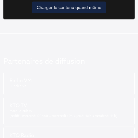
Charger le contenu quand même
Partenaires de diffusion
Radio VM
Lundi à 9h
KTO TV
Mardi à 20h35
(rediff : mercredi 00h40 + mercredi 19h + jeudi 16h + vendredi 11h)
KTO Radio