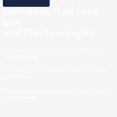
Bernanos/Les fées
ont
soif/Technologies
On discute de l’écrivain catholique Georges Bernanos
avec
Alex La Salle.
On revient sur la pièce féministe
Les fées ont soif
avec
Émilie Théorêt.
On discute de notre rapport aux nouvelles technologies
avec
Pierre Leclerc.
♫ ♫ ♫