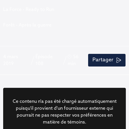
La Force - Ready to Run
Forêt - Après la guerre
4 mars
Épisode
56
Partager
2019
108
min
Ce contenu n'a pas été chargé automatiquement
puisqu'il provient d'un fournisseur externe qui
pourrait ne pas respecter vos préférences en
matière de témoins.