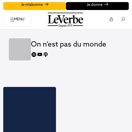
Je m'abonne
Je donne
MENU
On n’est pas du monde
spotify
youtube
apple