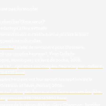
 n’est pas du monde!
 chercher l’âme sœur?
«dating» à l’ère virtuelle
ment savoir si c’est la bonne, si c’est le bon?
ggestions culturelles:
kos.fr/
Le site de rencontre pour chrétiens.
nt ces couples heureux?, Yvon Dallaire
ogue, sexologue), Le livre de poche, 2008.
ires.ca/…/qui-sont-ces-couples-heureux-yvon-dallaire-
084105.html
uples heureux ont leur secret: les sept lois de la
 Gottman et Silver, Pocket, 2006.
res.ca/…/couples-heureux-ont-leurs-secrets-les-john-
ai-gottman-9782266162890.html
ngages de la réconciliation, Gary Chapman, Jennifer