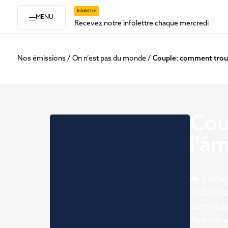
Infolettre
MENU
Recevez notre infolettre chaque mercredi
Nos émissions
On n’est pas du monde
Couple: comment trouv
Cou
l'â
🛋️ Cette
Bédard e
dans la 
l'amour à