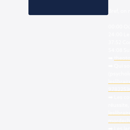
Bref, on
00:00 Où
24:00 Le 
37:52 Com
54:08 Su
➡️
theoto
➡️ Qui so
(psychol
leslibra
9782253
➡️ Les co
réussite,
leslibrai
mordech
➡️ Les la