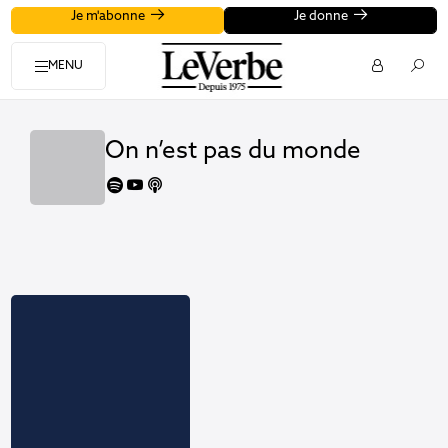
Je m'abonne
Je donne
MENU
On n’est pas du monde
spotify
youtube
apple