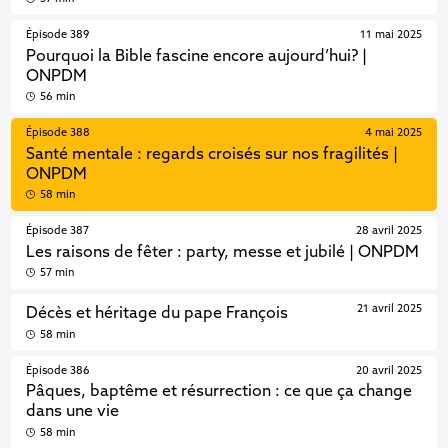
Épisode 389
11 mai 2025
Pourquoi la Bible fascine encore aujourd’hui? |
ONPDM
56 min
Épisode 388
4 mai 2025
Santé mentale : regards croisés sur nos fragilités |
ONPDM
58 min
Épisode 387
28 avril 2025
Les raisons de fêter : party, messe et jubilé | ONPDM
57 min
21 avril 2025
Décès et héritage du pape François
58 min
Épisode 386
20 avril 2025
Pâques, baptême et résurrection : ce que ça change
dans une vie
58 min