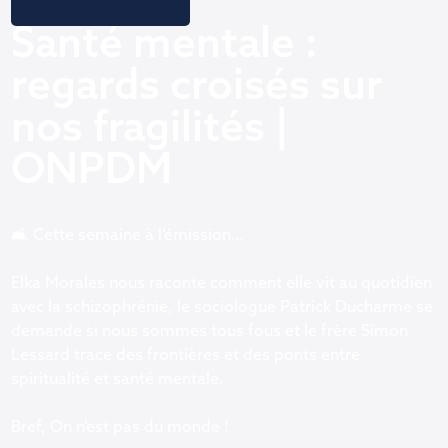
Santé mentale :
regards croisés sur
nos fragilités |
ONPDM
🛋️ Cette semaine à l’émission…
Elka Morales nous raconte comment elle vit au quotidien
avec la schizophrénie, le sociologue Patrick Ducharme se
demande si nous sommes tous fous et le frère Simon
Lessard trace des frontières et des ponts entre
spiritualité et santé mentale.
Bref, On n’est pas du monde !