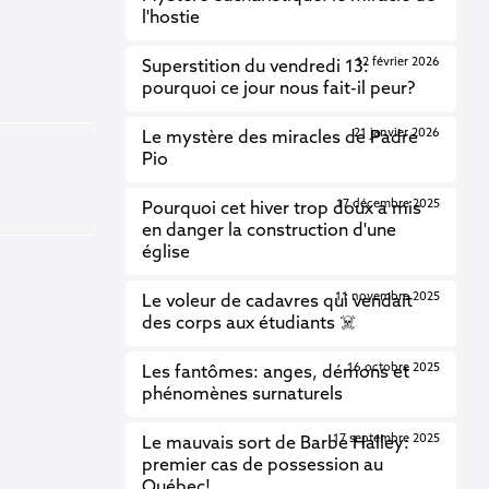
l'hostie
12 février 2026
Superstition du vendredi 13:
pourquoi ce jour nous fait-il peur?
21 janvier 2026
Le mystère des miracles de Padre
Pio
17 décembre 2025
Pourquoi cet hiver trop doux a mis
en danger la construction d'une
église
11 novembre 2025
Le voleur de cadavres qui vendait
des corps aux étudiants ☠️
16 octobre 2025
Les fantômes: anges, démons et
phénomènes surnaturels
17 septembre 2025
Le mauvais sort de Barbe Halley:
premier cas de possession au
Québec!