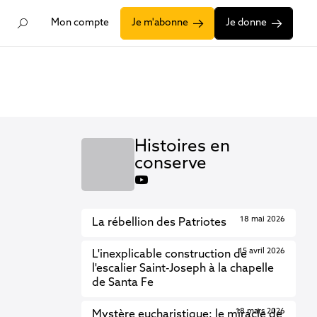
Mon compte
Je m'abonne
Je donne
Histoires en
conserve
youtube
18 mai 2026
La rébellion des Patriotes
15 avril 2026
L'inexplicable construction de
l'escalier Saint-Joseph à la chapelle
de Santa Fe
18 mars 2026
Mystère eucharistique: le miracle de