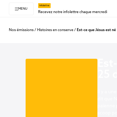
Infolettre
MENU
Recevez notre infolettre chaque mercredi
Nos émissions
Histoires en conserve
Est-ce que Jésus est né
Est
25 
Il y a un
dit que N
païenne p
scoop pou