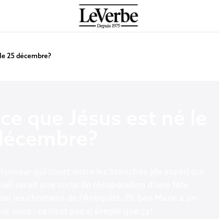
 le 25 décembre?
-ce que Jésus est né le
décembre?
e rumeur qui court entre les branches (de sapin) qui
oël serait une sorte de récupération d’une fête
ar les chrétiens de l’Antiquité. Eh ben Marie a un
r vous : ce n'est pas si simple que ça!