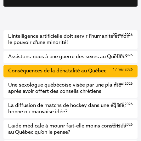
27 mai 2026
L’intelligence artificielle doit servir l’humanité et non
le pouvoir d’une minorité!
21 mai 2026
Assistons-nous à une guerre des sexes au Québec?
17 mai 2026
Conséquences de la dénatalité au Québec
8 mai 2026
Une sexologue québécoise visée par une plainte
après avoir offert des conseils chrétiens
29 avril 2026
La diffusion de matchs de hockey dans une église,
bonne ou mauvaise idée?
24 avril 2026
L’aide médicale à mourir fait-elle moins consensus
au Québec qu’on le pense?