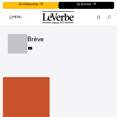
Je m'abonne
Je donne
MENU
Brève
youtube