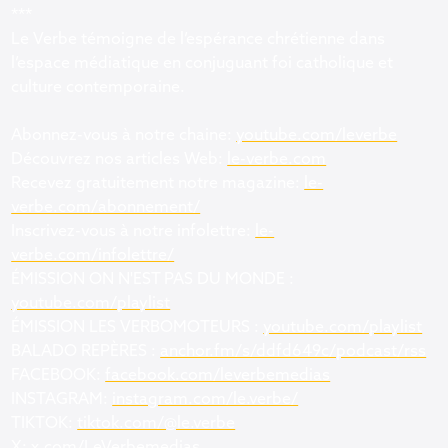
***
Le Verbe témoigne de l’espérance chrétienne dans
l’espace médiatique en conjuguant foi catholique et
culture contemporaine.
Abonnez-vous à notre chaine:
youtube.com/leverbe
Découvrez nos articles Web:
le-verbe.com
Recevez gratuitement notre magazine:
le-
verbe.com/abonnement/
Inscrivez-vous à notre infolettre:
le-
verbe.com/infolettre/
ÉMISSION ON N'EST PAS DU MONDE :
youtube.com/playlist
ÉMISSION LES VERBOMOTEURS :
youtube.com/playlist
BALADO REPÈRES :
anchor.fm/s/ddfd649c/podcast/rss
FACEBOOK:
facebook.com/leverbemedias
INSTAGRAM:
instagram.com/le.verbe/
TIKTOK:
tiktok.com/@le.verbe