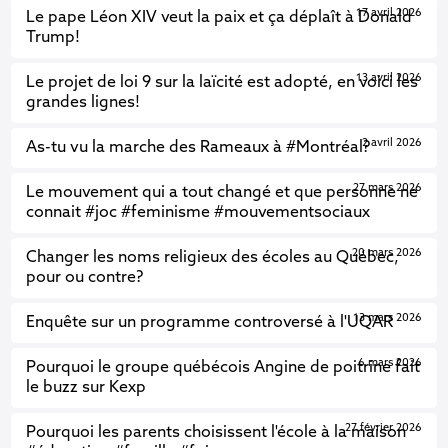
17 avril 2026
Le pape Léon XIV veut la paix et ça déplaît à Donald
Trump!
13 avril 2026
Le projet de loi 9 sur la laïcité est adopté, en voici les
grandes lignes!
2 avril 2026
As-tu vu la marche des Rameaux à #Montréal?
27 mars 2026
Le mouvement qui a tout changé et que personne ne
connait #joc #feminisme #mouvementsociaux
20 mars 2026
Changer les noms religieux des écoles au Québec,
pour ou contre?
13 mars 2026
Enquête sur un programme controversé à l'UQAR
6 mars 2026
Pourquoi le groupe québécois Angine de poitrine fait
le buzz sur Kexp
27 février 2026
Pourquoi les parents choisissent l'école à la maison