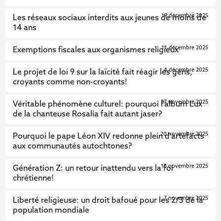
19 décembre 2025
Les réseaux sociaux interdits aux jeunes de moins de
14 ans
11 décembre 2025
Exemptions fiscales aux organismes religieux
4 décembre 2025
Le projet de loi 9 sur la laïcité fait réagir les gens,
croyants comme non-croyants!
27 novembre 2025
Véritable phénomène culturel: pourquoi l’album Lux
de la chanteuse Rosalía fait autant jaser?
20 novembre 2025
Pourquoi le pape Léon XIV redonne plein d'artefacts
aux communautés autochtones?
13 novembre 2025
Génération Z: un retour inattendu vers la foi
chrétienne!
7 novembre 2025
Liberté religieuse: un droit bafoué pour les 2/3 de la
population mondiale