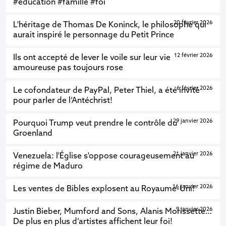
#éducation #famille #foi
20 février 2026
L'héritage de Thomas De Koninck, le philosophe qui
aurait inspiré le personnage du Petit Prince
12 février 2026
Ils ont accepté de lever le voile sur leur vie
amoureuse pas toujours rose
6 février 2026
Le cofondateur de PayPal, Peter Thiel, a été invité
pour parler de l’Antéchrist!
29 janvier 2026
Pourquoi Trump veut prendre le contrôle du
Groenland
21 janvier 2026
Venezuela: l'Église s'oppose courageusement au
régime de Maduro
16 janvier 2026
Les ventes de Bibles explosent au Royaume-Uni!
9 janvier 2026
Justin Bieber, Mumford and Sons, Alanis Morissette…
De plus en plus d’artistes affichent leur foi!