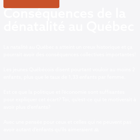
Conséquences de la
dénatalité au Québec
La natalité au Québec a atteint un creux historique et ça
pourrait avoir des conséquences collectives importantes!
Les jeunes Québécois disent pourtant vouloir au moins 2
enfants, plus que le taux de 1,33 enfants par femme.
Est ce que la politique et l'économie sont suffisantes
pour expliquer cet écart? Toi, qu'est-ce qui te motiverait à
avoir plus d'enfants?
Avec une pensée pour ceux et celles qui ne peuvent pas
avoir autant d'enfants qu'ils aimeraient 🙏