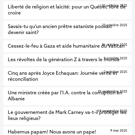
30 octobre 2025
Liberté de religion et laïcité: pour un Québec libre de
croire
23 octobre 2025
Savais-tu qu’un ancien prêtre sataniste pouvait
devenir saint?
16 octobre 2025
Cessez-le-feu à Gaza et aide humanitaire du Vatican
9 octobre 2025
Les révoltes de la génération Z à travers le monde
2 octobre 2025
Cinq ans après Joyce Echaquan: Journée vérité et
réconciliation
25 septembre 2025
Une ministre créée par l’I.A. contre la corruption en
Albanie
19 septembre 2025
Le gouvernement de Mark Carney va-t-il protéger les
lieux religieux?
9 mai 2025
Habemus papam! Nous avons un pape!