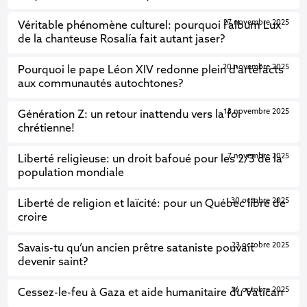
27 novembre 2025
Véritable phénomène culturel: pourquoi l’album Lux
de la chanteuse Rosalía fait autant jaser?
20 novembre 2025
Pourquoi le pape Léon XIV redonne plein d'artefacts
aux communautés autochtones?
13 novembre 2025
Génération Z: un retour inattendu vers la foi
chrétienne!
7 novembre 2025
Liberté religieuse: un droit bafoué pour les 2/3 de la
population mondiale
30 octobre 2025
Liberté de religion et laïcité: pour un Québec libre de
croire
23 octobre 2025
Savais-tu qu’un ancien prêtre sataniste pouvait
devenir saint?
16 octobre 2025
Cessez-le-feu à Gaza et aide humanitaire du Vatican