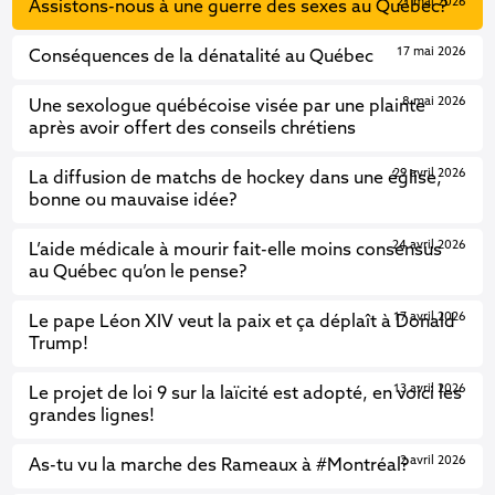
21 mai 2026
Assistons-nous à une guerre des sexes au Québec?
17 mai 2026
Conséquences de la dénatalité au Québec
8 mai 2026
Une sexologue québécoise visée par une plainte
après avoir offert des conseils chrétiens
29 avril 2026
La diffusion de matchs de hockey dans une église,
bonne ou mauvaise idée?
24 avril 2026
L’aide médicale à mourir fait-elle moins consensus
au Québec qu’on le pense?
17 avril 2026
Le pape Léon XIV veut la paix et ça déplaît à Donald
Trump!
13 avril 2026
Le projet de loi 9 sur la laïcité est adopté, en voici les
grandes lignes!
2 avril 2026
As-tu vu la marche des Rameaux à #Montréal?