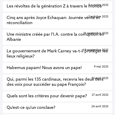
9 octobre 2025
Les révoltes de la génération Z à travers le monde
2 octobre 2025
Cinq ans après Joyce Echaquan: Journée vérité et
réconciliation
25 septembre 2025
Une ministre créée par l’I.A. contre la corruption en
Albanie
19 septembre 2025
Le gouvernement de Mark Carney va-t-il protéger les
lieux religieux?
9 mai 2025
Habemus papam! Nous avons un pape!
30 avril 2025
Qui, parmi les 135 cardinaux, recevra les deux tiers
des voix pour succéder au pape François?
27 avril 2025
Quels sont les critères pour devenir pape?
24 avril 2025
Qu'est-ce qu'un conclave?