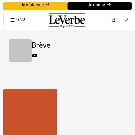
Je m'abonne
Je donne
MENU
Brève
youtube