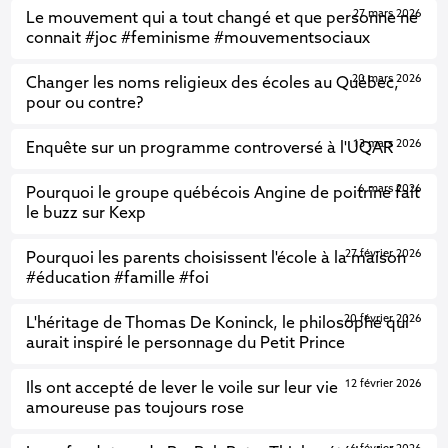
27 mars 2026
Le mouvement qui a tout changé et que personne ne
connait #joc #feminisme #mouvementsociaux
20 mars 2026
Changer les noms religieux des écoles au Québec,
pour ou contre?
13 mars 2026
Enquête sur un programme controversé à l'UQAR
6 mars 2026
Pourquoi le groupe québécois Angine de poitrine fait
le buzz sur Kexp
27 février 2026
Pourquoi les parents choisissent l'école à la maison
#éducation #famille #foi
20 février 2026
L'héritage de Thomas De Koninck, le philosophe qui
aurait inspiré le personnage du Petit Prince
12 février 2026
Ils ont accepté de lever le voile sur leur vie
amoureuse pas toujours rose