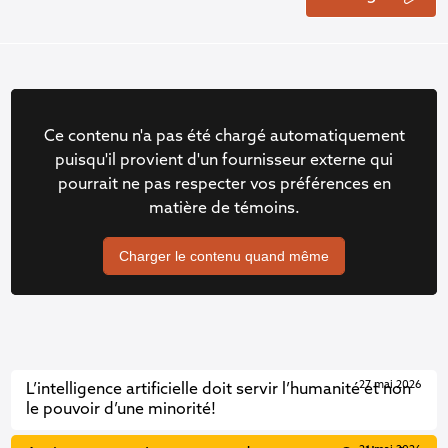
Ce contenu n'a pas été chargé automatiquement
puisqu'il provient d'un fournisseur externe qui
pourrait ne pas respecter vos préférences en
matière de témoins.
Charger le contenu quand même
27 mai 2026
L’intelligence artificielle doit servir l’humanité et non
le pouvoir d’une minorité!