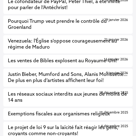
6 février 2026
Le cofondateur de PayPal, Peter Thiel, a été invité
pour parler de l’Antéchrist!
29 janvier 2026
Pourquoi Trump veut prendre le contrôle du
Groenland
21 janvier 2026
Venezuela: l'Église s'oppose courageusement au
régime de Maduro
16 janvier 2026
Les ventes de Bibles explosent au Royaume-Uni!
9 janvier 2026
Justin Bieber, Mumford and Sons, Alanis Morissette…
De plus en plus d’artistes affichent leur foi!
19 décembre 2025
Les réseaux sociaux interdits aux jeunes de moins de
14 ans
11 décembre 2025
Exemptions fiscales aux organismes religieux
4 décembre 2025
Le projet de loi 9 sur la laïcité fait réagir les gens,
croyants comme non-croyants!