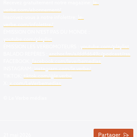
Recevez gratuitement notre magazine:
le-
verbe.com/abonnement/
Inscrivez-vous à notre infolettre:
le-
verbe.com/infolettre/
ÉMISSION ON N'EST PAS DU MONDE :
youtube.com/playlist
ÉMISSION LES VERBOMOTEURS :
youtube.com/playlist
BALADO REPÈRES :
anchor.fm/s/ddfd649c/podcast/rss
FACEBOOK:
facebook.com/leverbemedias
INSTAGRAM:
instagram.com/le.verbe/
TIKTOK:
tiktok.com/@le.verbe
X:
x.com/LeVerbemedias
© Le Verbe médias
Partager
21 mai 2026