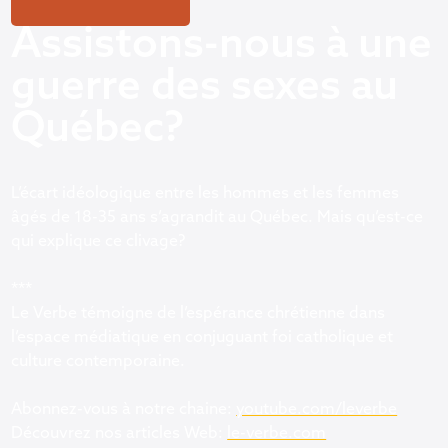
Assistons-nous à une
guerre des sexes au
Québec?
L’écart idéologique entre les hommes et les femmes
âgés de 18-35 ans s’agrandit au Québec. Mais qu’est-ce
qui explique ce clivage?
***
Le Verbe témoigne de l’espérance chrétienne dans
l’espace médiatique en conjuguant foi catholique et
culture contemporaine.
Abonnez-vous à notre chaine:
youtube.com/leverbe
Découvrez nos articles Web:
le-verbe.com