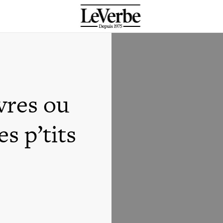
vres ou
s p’tits