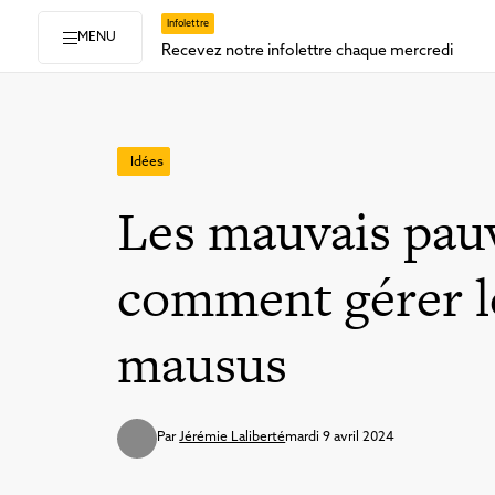
Infolettre
MENU
Recevez notre infolettre chaque mercredi
Idées
Les mauvais pau
comment gérer le
mausus
Par
Jérémie Laliberté
mardi 9 avril 2024