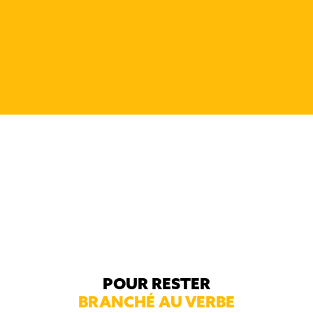
L'expérience de mort
imminente de Manon
Roussel
POUR RESTER
BRANCHÉ AU VERBE