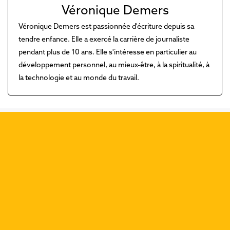
Véronique Demers
Véronique Demers est passionnée d'écriture depuis sa
tendre enfance. Elle a exercé la carrière de journaliste
pendant plus de 10 ans. Elle s'intéresse en particulier au
développement personnel, au mieux-être, à la spiritualité, à
la technologie et au monde du travail.
Découvrez nos dernières
publications :
Précéd
Suiva
Que dit Rédemptions de la
rédemption?