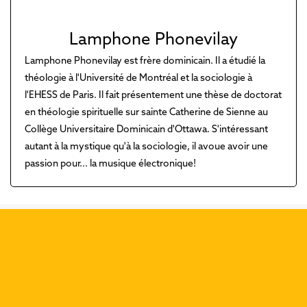
Lamphone Phonevilay
Lamphone Phonevilay est frère dominicain. Il a étudié la
théologie à l'Université de Montréal et la sociologie à
l'EHESS de Paris. Il fait présentement une thèse de doctorat
en théologie spirituelle sur sainte Catherine de Sienne au
Collège Universitaire Dominicain d'Ottawa. S'intéressant
autant à la mystique qu'à la sociologie, il avoue avoir une
passion pour... la musique électronique!
Découvrez nos dernières
publications :
Précéd
Suiva
Que dit Rédemptions de la