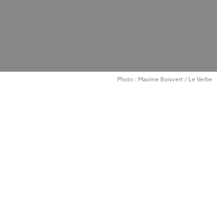
Photo : Maxime Boisvert / Le Verbe
Société Saint-Vincent-de-Paul de Montréal
bienheureux
Frédéric Ozanam