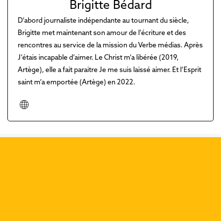
Brigitte Bédard
D’abord journaliste indépendante au tournant du siècle,
Brigitte met maintenant son amour de l’écriture et des
rencontres au service de la mission du Verbe médias. Après
J’étais incapable d’aimer. Le Christ m’a libérée (2019,
Artège), elle a fait paraitre Je me suis laissé aimer. Et l’Esprit
saint m’a emportée (Artège) en 2022.
Découvrez nos dernières
publications :
Précéd
Suiva
Que dit Rédemptions de la
rédemption?