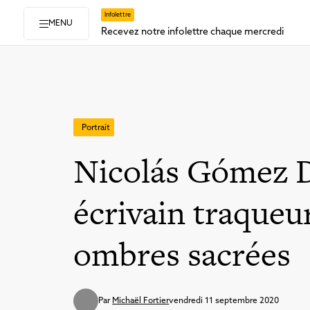
Infolettre
MENU
Recevez notre infolettre chaque mercredi
Portrait
Nicolás Gómez D
écrivain traqueu
ombres sacrées
Par
Michaël Fortier
vendredi 11 septembre 2020