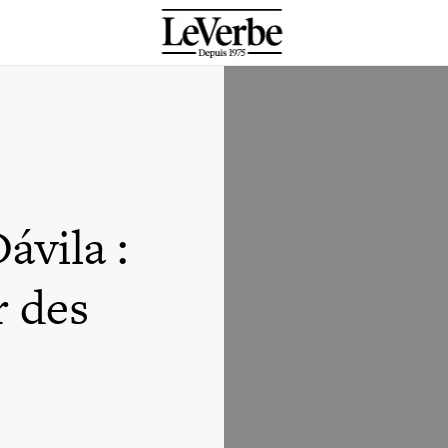
ávila :
r des