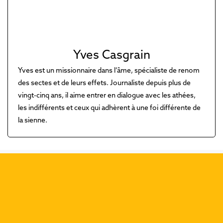
Yves Casgrain
Yves est un missionnaire dans l’âme, spécialiste de renom
des sectes et de leurs effets. Journaliste depuis plus de
vingt-cinq ans, il aime entrer en dialogue avec les athées,
les indifférents et ceux qui adhèrent à une foi différente de
la sienne.
Découvrez nos dernières
publications :
Précéd
Suiva
Que dit Rédemptions de la