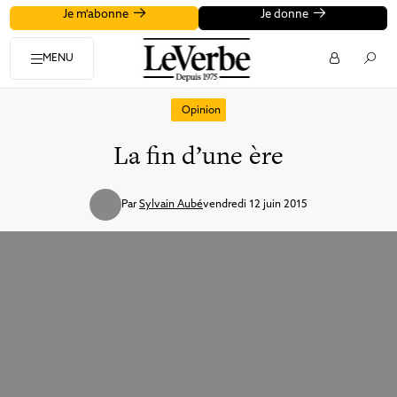
Je m'abonne
Je donne
MENU
Opinion
La fin d’une ère
Par
Sylvain Aubé
vendredi 12 juin 2015