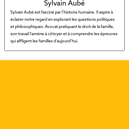
Sylvain Aubé
Sylvain Aubé est fasciné par l’histoire humaine. Il aspire à
éclairer notre regard en explorant les questions politiques
et philosophiques. Avocat pratiquant le droit de la famille,
son travail l’amène à côtoyer et à comprendre les épreuves
qui affligent les familles d’aujourd’hui.
Découvrez nos dernières
publications :
Précéd
Suiva
Que dit Rédemptions de la
rédemption?