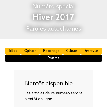
Numéro spécial
Hiver 2017
Paroles autochtones
Idées
Opinion
Reportage
Culture
Entrevue
Portrait
Bientôt disponible
Les articles de ce numéro seront
bientôt en ligne.