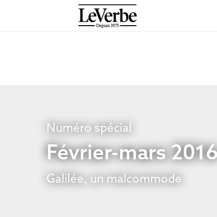
Numéro spécial
Février-mars 201
Galilée, un malcommode