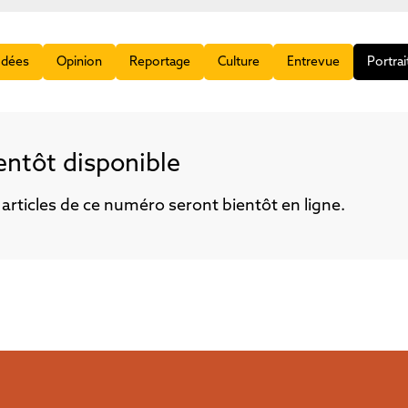
Idées
Opinion
Reportage
Culture
Entrevue
Portrai
entôt disponible
 articles de ce numéro seront bientôt en ligne.