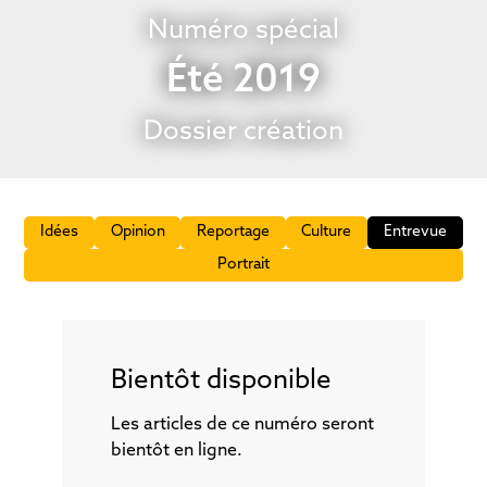
Numéro spécial
Été 2019
Dossier création
Idées
Opinion
Reportage
Culture
Entrevue
Portrait
Bientôt disponible
Les articles de ce numéro seront
bientôt en ligne.