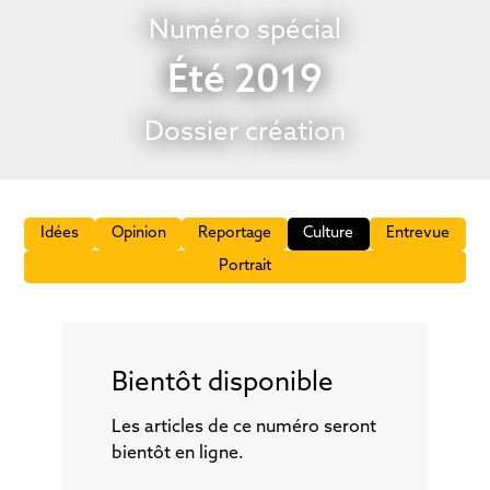
Numéro spécial
Été 2019
Dossier création
Idées
Opinion
Reportage
Culture
Entrevue
Portrait
Bientôt disponible
Les articles de ce numéro seront
bientôt en ligne.